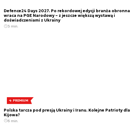
Defence24 Days 2027. Po rekordowej edycji branża obronna
wraca na PGE Narodowy – z jeszcze większą wystawą i
doświadczeniami z Ukrainy
3 min.
PREMIUM
Polska tarcza pod presją Ukrainy i Iranu. Kolejne Patrioty dla
Kijowa?
6 min.