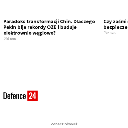
Paradoks transformacji Chin. Dlaczego
Czy zaćmi
Pekin bije rekordy OZE i buduje
bezpiecze
elektrownie węglowe?
2 min.
6 min.
Zobacz również