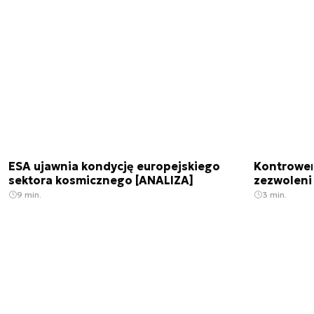
ESA ujawnia kondycję europejskiego
Kontrowers
sektora kosmicznego [ANALIZA]
zezwoleni
9 min.
3 min.