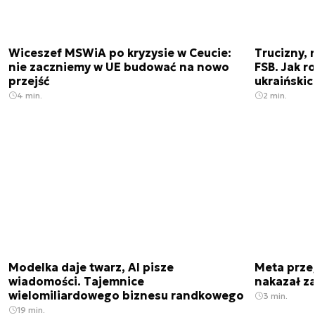
Wiceszef MSWiA po kryzysie w Ceucie:
Trucizny, 
nie zaczniemy w UE budować na nowo
FSB. Jak r
przejść
ukraiński
4 min.
2 min.
Modelka daje twarz, AI pisze
Meta prze
wiadomości. Tajemnice
nakazał z
wielomiliardowego biznesu randkowego
3 min.
19 min.