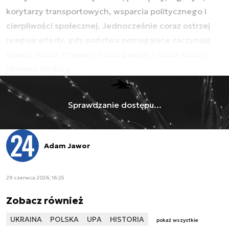
korytarzy transportowych, wsparcia politycznego i
cierpliwości społecznej. Jednocześnie coraz ostrzej
reaguje wtedy, gdy państwa pomagające zaczynają
mówić: nasze interesy, nasza pamięć i nasze koszty
również się liczą.
Sprawdzanie dostępu...
Adam Jawor
29 czerwca 2026, 16:25
Zobacz również
UKRAINA
POLSKA
UPA
HISTORIA
pokaż wszystkie