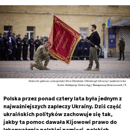
Zełenski podczas uroczystości Dnia Obrońców i Obrończyń Ukrainy 1 października
Autor. Volodymyr Zelenskyy / Володимир Зеленський / X
Polska przez ponad cztery lata była jednym z
najważniejszych zapleczy Ukrainy. Dziś część
ukraińskich polityków zachowuje się tak,
jakby ta pomoc dawała Kijowowi prawo do
lekceważenia polskiej pamięci, polskich