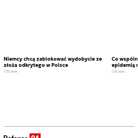
Niemcy chcą zablokować wydobycie ze
Co wspóln
złoża odkrytego w Polsce
epidemią m
5 min.
5 min.