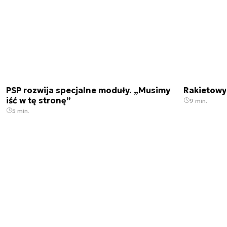
PSP rozwija specjalne moduły. „Musimy
Rakietowy 
iść w tę stronę”
9 min.
5 min.