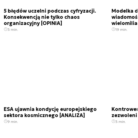
5 błędów uczelni podczas cyfryzacji.
Modelka da
Konsekwencją nie tylko chaos
wiadomośc
organizacyjny [OPINIA]
wielomili
3 min.
19 min.
ESA ujawnia kondycję europejskiego
Kontrowers
sektora kosmicznego [ANALIZA]
zezwoleni
9 min.
3 min.