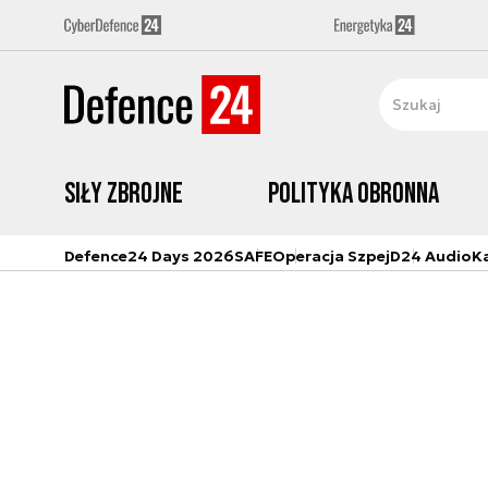
Siły zbrojne
Polityka obronna
Defence24 Days 2026
SAFE
Operacja Szpej
D24 Audio
K