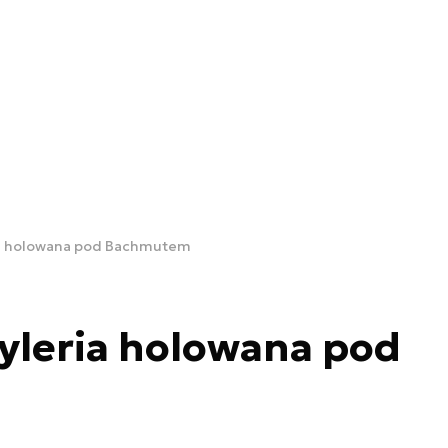
ia holowana pod Bachmutem
yleria holowana pod