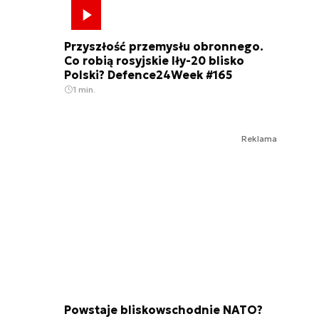
Przyszłość przemysłu obronnego.
Co robią rosyjskie Iły-20 blisko
Polski? Defence24Week #165
1 min.
Reklama
Powstaje bliskowschodnie NATO?