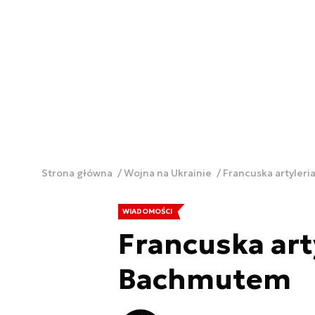
Strona główna
Wojna na Ukrainie
Francuska artyler
WIADOMOŚCI
Francuska art
Bachmutem