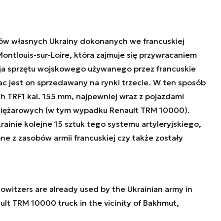
upów własnych Ukrainy dokonanych we francuskiej
ontlouis-sur-Loire, która zajmuje się przywracaniem
ja sprzętu wojskowego używanego przez francuskie
rac jest on sprzedawany na rynki trzecie. W ten sposób
h TRF1 kal. 155 mm, najpewniej wraz z pojazdami
ciężarowych (w tym wypadku Renault TRM 10000).
inie kolejne 15 sztuk tego systemu artyleryjskiego,
e z zasobów armii francuskiej czy także zostały
owitzers are already used by the Ukrainian army in
lt TRM 10000 truck in the vicinity of Bakhmut,