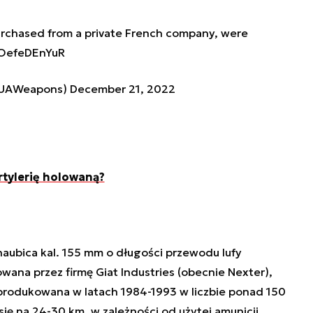
urchased from a private French company, were
/OefeDEnYuR
(@UAWeapons)
December 21, 2022
rtylerię holowaną?
aubica kal. 155 mm o długości przewodu lufy
na przez firmę Giat Industries (obecnie Nexter),
 produkowana w latach 1984-1993 w liczbie ponad 150
się na 24-30 km, w zależności od użytej amunicji.