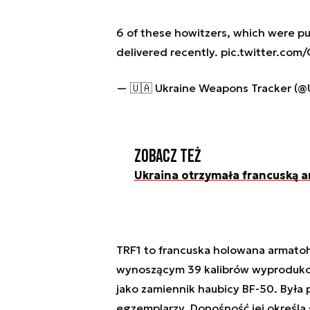
6 of these howitzers, which were p
delivered recently.
pic.twitter.com
— 🇺🇦 Ukraine Weapons Tracker 
Zobacz też
Ukraina otrzymała francuską a
TRF1 to francuska holowana armatoh
wynoszącym 39 kalibrów wyprodukowa
jako zamiennik haubicy BF-50. Była
egzemplarzy. Donośność jej określa 