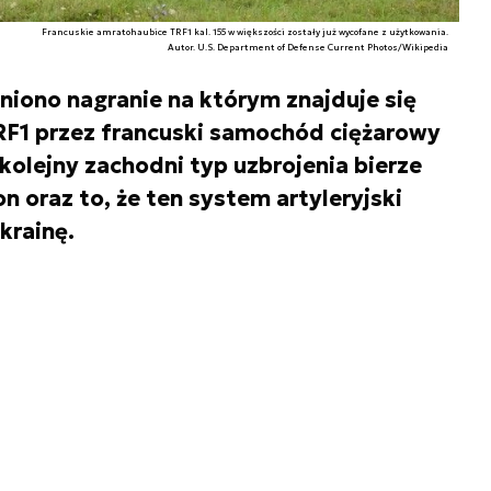
Francuskie amratohaubice TRF1 kal. 155 w większości zostały już wycofane z użytkowania.
Autor. U.S. Department of Defense Current Photos/Wikipedia
niono nagranie na którym znajduje się
F1 przez francuski samochód ciężarowy
kolejny zachodni typ uzbrojenia bierze
n oraz to, że ten system artyleryjski
krainę.