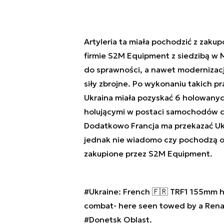
Artyleria ta miała pochodzić z zak
firmie S2M Equipment z siedzibą w M
do sprawności, a nawet modernizac
siły zbrojne. Po wykonaniu takich p
Ukraina miała pozyskać 6 holowanyc
holującymi w postaci samochodów 
Dodatkowo Francja ma przekazać Ukra
jednak nie wiadomo czy pochodzą on
zakupione przez S2M Equipment.
#Ukraine
: French 🇫🇷 TRF1 155mm h
combat- here seen towed by a Renau
#Donetsk
Oblast.