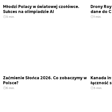
Młodzi Polacy w światowej czołówce.
Drony Roy
Sukces na olimpiadzie AI
dane do C
3 min.
1 min.
Zaćmienie Słońca 2026. Co zobaczymy w
Kanada in
Polsce?
łączność s
6 min.
3 min.