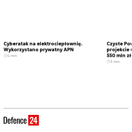
Cyberatak na elektrociepłownię.
Czyste Pow
Wykorzystano prywatny APN
projekcie
550 mln zł
4 min.
3 min.