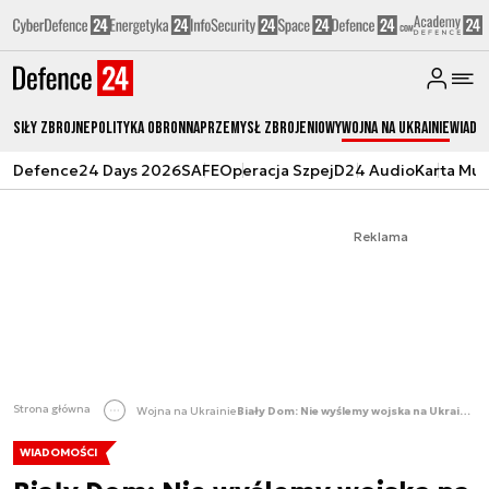
Siły zbrojne
Polityka obronna
Przemysł Zbrojeniowy
Wojna na Ukrainie
Wiado
Defence24 Days 2026
SAFE
Operacja Szpej
D24 Audio
Karta Mu
Reklama
Strona główna
Wojna na Ukrainie
Biały Dom: Nie wyślemy wojska na Ukrainę. To grozi wojną światową
WIADOMOŚCI