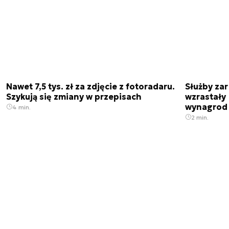
Nawet 7,5 tys. zł za zdjęcie z fotoradaru.
Służby zar
Szykują się zmiany w przepisach
wzrastały 
wynagrod
4 min.
2 min.