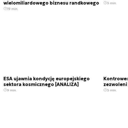
wielomiliardowego biznesu randkowego
3 min.
19 min.
ESA ujawnia kondycję europejskiego
Kontrowers
sektora kosmicznego [ANALIZA]
zezwoleni
9 min.
3 min.