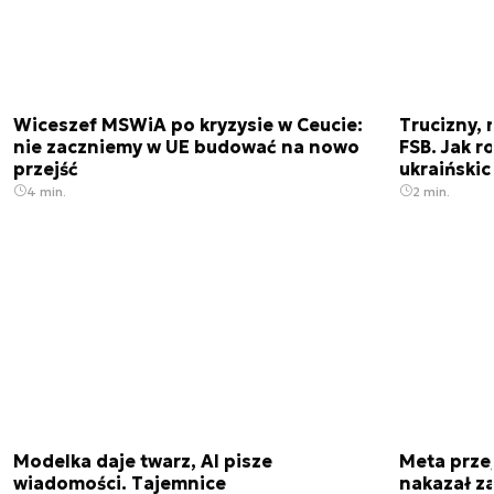
Wiceszef MSWiA po kryzysie w Ceucie:
Trucizny, 
nie zaczniemy w UE budować na nowo
FSB. Jak r
przejść
ukraiński
4 min.
2 min.
Modelka daje twarz, AI pisze
Meta prze
wiadomości. Tajemnice
nakazał z