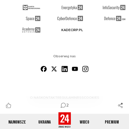
KADECIRP.PL
Obserwuj nas
O NAS
KONTAKT
REGULAMIN
RSS
COOKIES
2
Najnowsze
Ukraina
Wideo
Premium
© 2012-2026 DEFENCE24