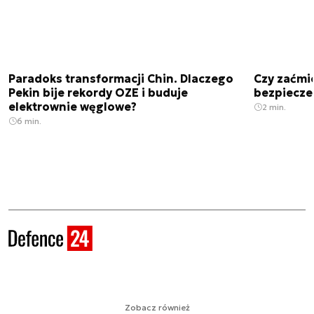
Paradoks transformacji Chin. Dlaczego
Czy zaćmi
Pekin bije rekordy OZE i buduje
bezpiecze
elektrownie węglowe?
2 min.
6 min.
Zobacz również