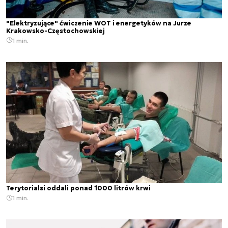
"Elektryzujące" ćwiczenie WOT i energetyków na Jurze
Krakowsko-Częstochowskiej
1 min.
Terytorialsi oddali ponad 1000 litrów krwi
1 min.