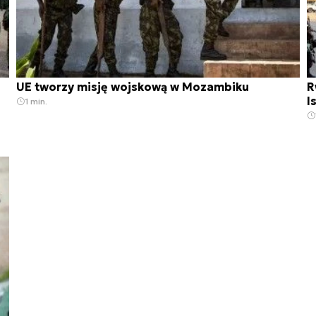
UE tworzy misję wojskową w Mozambiku
R
I
1 min.