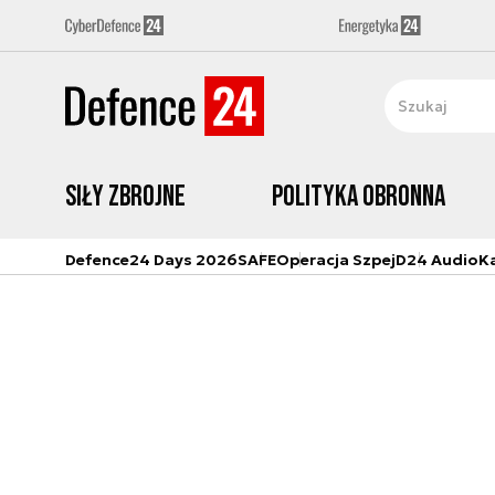
Siły zbrojne
Polityka obronna
Defence24 Days 2026
SAFE
Operacja Szpej
D24 Audio
K