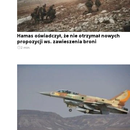
Hamas oświadczył, że nie otrzymał nowych
propozycji ws. zawieszenia broni
2 min.