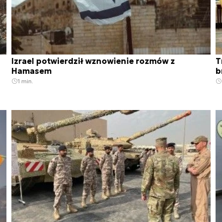
Izrael potwierdził wznowienie rozmów z
T
Hamasem
b
1 min.