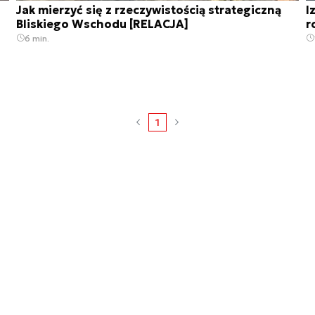
Jak mierzyć się z rzeczywistością strategiczną
I
Bliskiego Wschodu [RELACJA]
r
6 min.
1