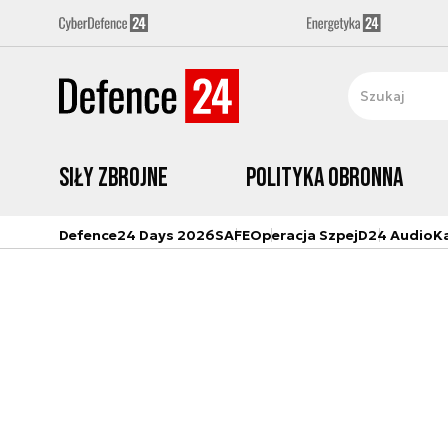
Siły zbrojne
Polityka obronna
Defence24 Days 2026
SAFE
Operacja Szpej
D24 Audio
K