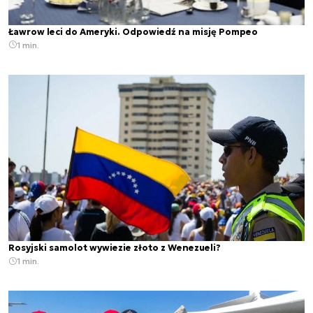
Ławrow leci do Ameryki. Odpowiedź na misję Pompeo
1 min.
Rosyjski samolot wywiezie złoto z Wenezueli?
1 min.