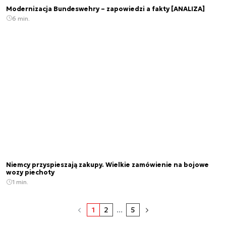
Modernizacja Bundeswehry – zapowiedzi a fakty [ANALIZA]
6 min.
Niemcy przyspieszają zakupy. Wielkie zamówienie na bojowe
wozy piechoty
1 min.
1
2
...
5