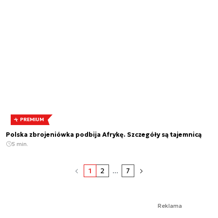
PREMIUM
Polska zbrojeniówka podbija Afrykę. Szczegóły są tajemnicą
5 min.
1
2
...
7
Reklama