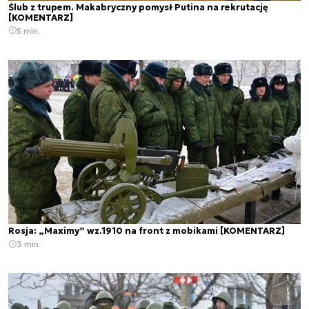
Ślub z trupem. Makabryczny pomysł Putina na rekrutację
[KOMENTARZ]
5 min.
Rosja: „Maximy” wz.1910 na front z mobikami [KOMENTARZ]
3 min.