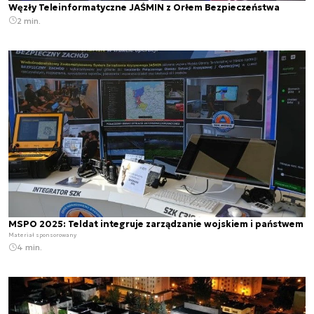
Węzły Teleinformatyczne JAŚMIN z Orłem Bezpieczeństwa
2 min.
MSPO 2025: Teldat integruje zarządzanie wojskiem i państwem
Materiał sponsorowany
4 min.