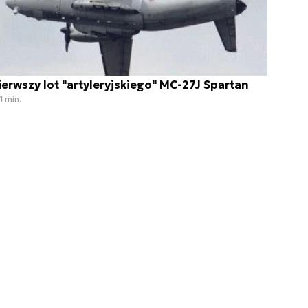
ierwszy lot "artyleryjskiego" MC-27J Spartan
1 min.