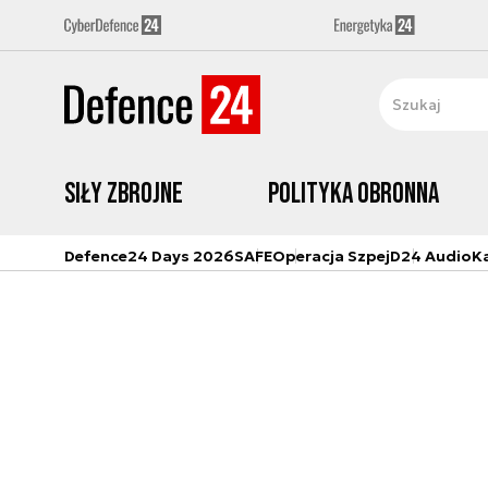
Siły zbrojne
Polityka obronna
Defence24 Days 2026
SAFE
Operacja Szpej
D24 Audio
K