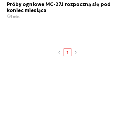
Próby ogniowe MC-27J rozpoczną się pod
koniec miesiąca
1 min.
1