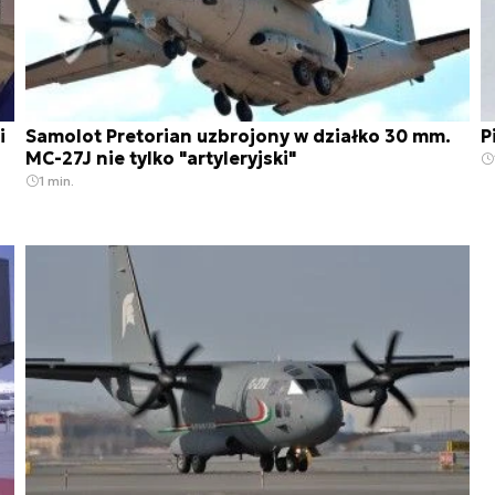
i
Samolot Pretorian uzbrojony w działko 30 mm.
P
MC-27J nie tylko "artyleryjski"
1 min.