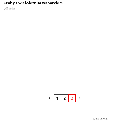
Kraby z wieloletnim wsparciem
1 min.
1
2
3
Reklama