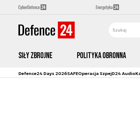
Siły zbrojne
Polityka obronna
Defence24 Days 2026
SAFE
Operacja Szpej
D24 Audio
K