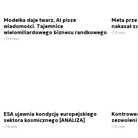
Modelka daje twarz, AI pisze
Meta prze
wiadomości. Tajemnice
nakazał z
wielomiliardowego biznesu randkowego
3 min.
19 min.
ESA ujawnia kondycję europejskiego
Kontrowers
sektora kosmicznego [ANALIZA]
zezwoleni
9 min.
3 min.