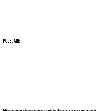
Polecane
Nieznany dron naruszył bułgarską przestrzeń