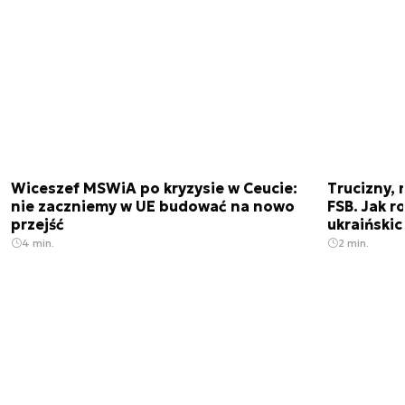
Wiceszef MSWiA po kryzysie w Ceucie:
Trucizny, 
nie zaczniemy w UE budować na nowo
FSB. Jak r
przejść
ukraiński
4 min.
2 min.