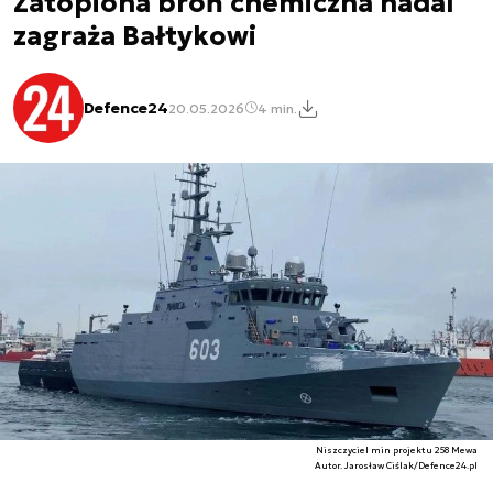
Zatopiona broń chemiczna nadal
zagraża Bałtykowi
Defence24
20.05.2026
4 min.
Niszczyciel min projektu 258 Mewa
Autor. Jarosław Ciślak/Defence24.pl