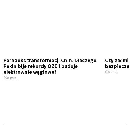
Paradoks transformacji Chin. Dlaczego
Czy zaćmi
Pekin bije rekordy OZE i buduje
bezpiecze
elektrownie węglowe?
2 min.
6 min.