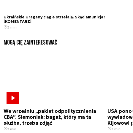
Ukraińskie Uragany ciągle strzelają. Skąd amunicja?
[KOMENTARZ]
3 min.
Mogą Cię zainteresować
We wrześniu „pakiet odpolitycznienia
USA ponow
CBA”. Siemoniak: bagaż, który ma ta
wywiadowc
służba, trzeba zdjąć
Kijowowi 
2 min.
3 min.