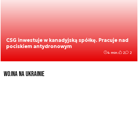
CSG inwestuje w kanadyjską spółkę. Pracuje nad
pociskiem antydronowym
4 min.
2
2
Wojna na Ukrainie