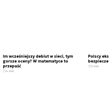
Im wcześniejszy debiut w sieci, tym
Polscy ek
gorsze oceny? W matematyce to
bezpiecze
przepaść
3 min.
4 min.