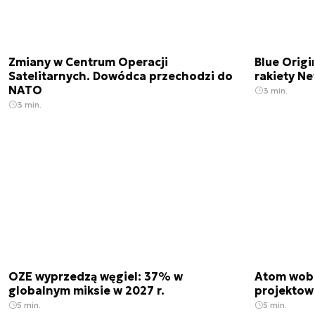
Zmiany w Centrum Operacji
Blue Origi
Satelitarnych. Dowódca przechodzi do
rakiety N
NATO
3 min.
3 min.
OZE wyprzedzą węgiel: 37% w
Atom wobe
globalnym miksie w 2027 r.
projektow
5 min.
5 min.