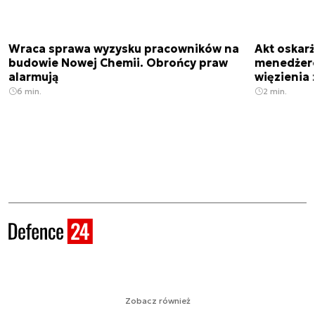
Wraca sprawa wyzysku pracowników na
Akt oskar
budowie Nowej Chemii. Obrońcy praw
menedżero
alarmują
więzienia z
6 min.
2 min.
Zobacz również