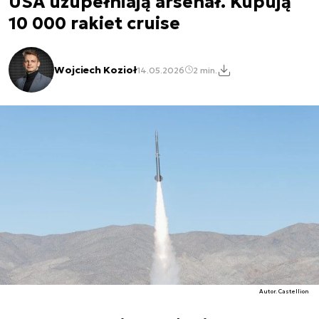
USA uzupełniają arsenał. Kupują
10 000 rakiet cruise
Wojciech Kozioł
14.05.2026
2 min.
Autor. Castellion