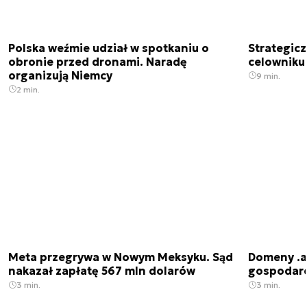
Polska weźmie udział w spotkaniu o
Strategic
obronie przed dronami. Naradę
celowniku 
organizują Niemcy
9 min.
2 min.
Meta przegrywa w Nowym Meksyku. Sąd
Domeny .ai
nakazał zapłatę 567 mln dolarów
gospodarek
3 min.
3 min.