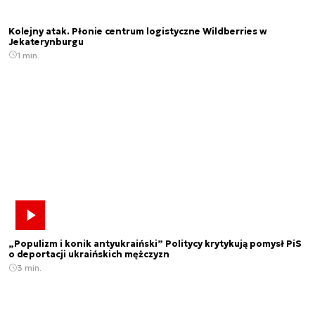
Kolejny atak. Płonie centrum logistyczne Wildberries w
Jekaterynburgu
1 min.
„Populizm i konik antyukraiński” Politycy krytykują pomysł PiS
o deportacji ukraińskich mężczyzn
3 min.