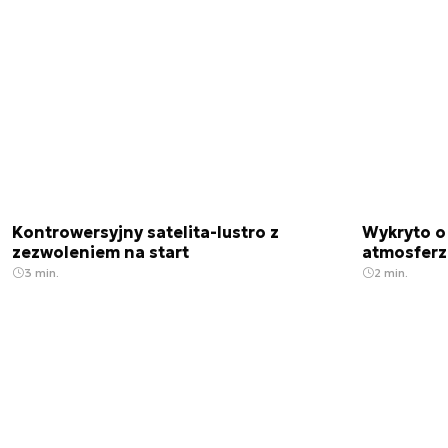
Kontrowersyjny satelita-lustro z
Wykryto o
zezwoleniem na start
atmosfer
3 min.
2 min.