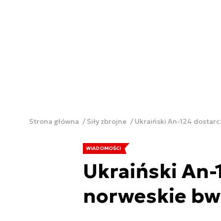
Strona główna
Siły zbrojne
Ukraiński An-124 dostarc
WIADOMOŚCI
Ukraiński An-
norweskie bw