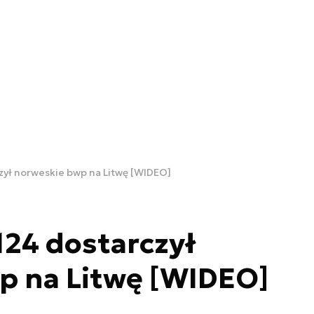
zył norweskie bwp na Litwę [WIDEO]
124 dostarczył
p na Litwę [WIDEO]