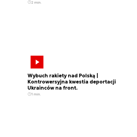
2 min.
Wybuch rakiety nad Polską |
Kontrowersyjna kwestia deportacji
Ukrainców na front.
1 min.