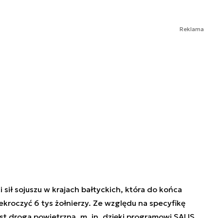
Reklama
ił sojuszu w krajach bałtyckich, która do końca
ekroczyć 6 tys żołnierzy. Ze względu na specyfikę
st droga powietrzną, m. in. dzięki programowi SALIS.