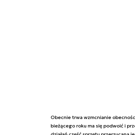
Obecnie trwa wzmcnianie obecności s
bieżącego roku ma się podwoić i prz
działań część sprzętu przerzucana je