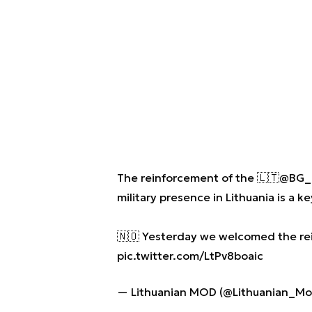
The reinforcement of the 🇱🇹
@BG_
military presence in Lithuania is a k
🇳🇴 Yesterday we welcomed the re
pic.twitter.com/LtPv8boaic
— Lithuanian MOD (@Lithuanian_M