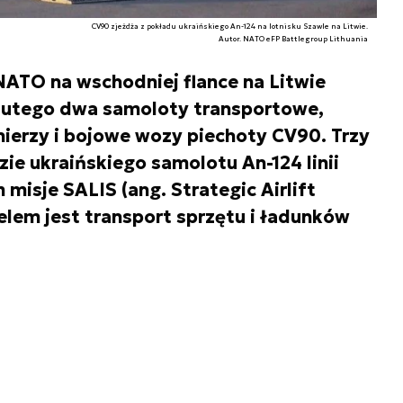
CV90 zjeżdża z pokładu ukraińskiego An-124 na lotnisku Szawle na Litwie.
Autor. NATO eFP Battlegroup Lithuania
ATO na wschodniej flance na Litwie
 lutego dwa samoloty transportowe,
ierzy i bojowe wozy piechoty CV90. Trzy
zie ukraińskiego samolotu An-124 linii
 misje SALIS (ang. Strategic Airlift
celem jest transport sprzętu i ładunków