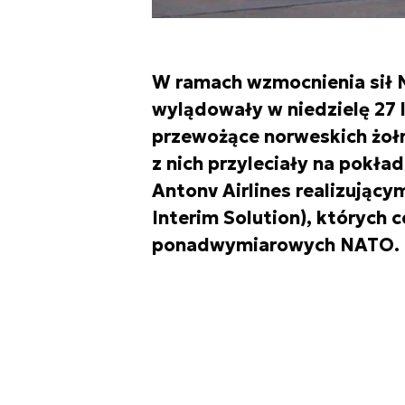
W ramach wzmocnienia sił N
wylądowały w niedzielę 27
przewożące norweskich żołn
z nich przyleciały na pokład
Antonv Airlines realizującym
Interim Solution), których 
ponadwymiarowych NATO.