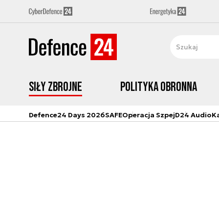
Siły zbrojne
Polityka obronna
Defence24 Days 2026
SAFE
Operacja Szpej
D24 Audio
K