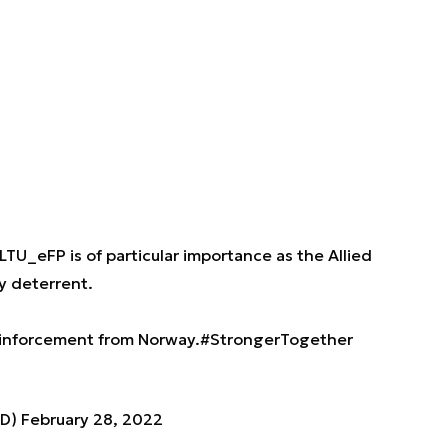
LTU_eFP
is of particular importance as the Allied
ey deterrent.
inforcement from Norway.
#StrongerTogether
oD)
February 28, 2022