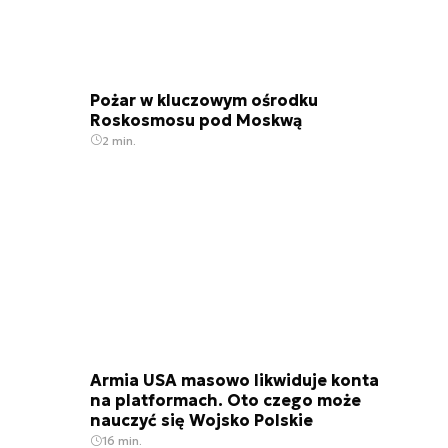
Pożar w kluczowym ośrodku
Roskosmosu pod Moskwą
2 min.
Armia USA masowo likwiduje konta
na platformach. Oto czego może
nauczyć się Wojsko Polskie
16 min.