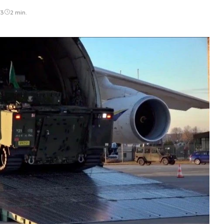
43
2 min.