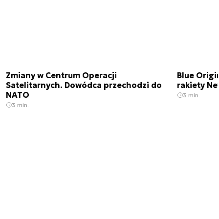
Zmiany w Centrum Operacji
Blue Origi
Satelitarnych. Dowódca przechodzi do
rakiety N
NATO
3 min.
3 min.