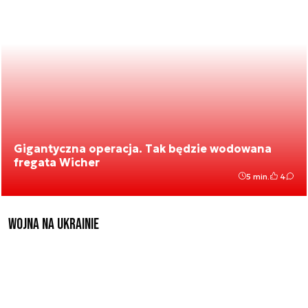
Gigantyczna operacja. Tak będzie wodowana
fregata Wicher
5 min.
4
Wojna na Ukrainie