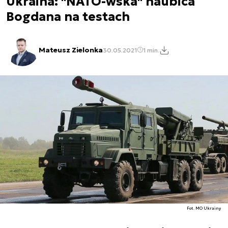
Ukraina: "NATO-wska" haubica
Bogdana na testach
Mateusz Zielonka
30.05.2021
1 min.
Fot. MO Ukrainy