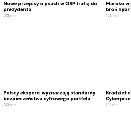
Nowe przepisy o psach w OSP trafią do
Maroko wy
prezydenta
broń hybr
3 min.
3 min.
Polscy eksperci wyznaczają standardy
Kradzież 
bezpieczeństwa cyfrowego portfela
Cyberprze
3 min.
2 min.