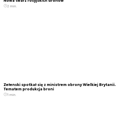
Nowa twarz rosyjskich dronów
2 min.
Zełenski spotkał się z ministrem obrony Wielkiej Brytanii.
Tematem produkcja broni
1 min.