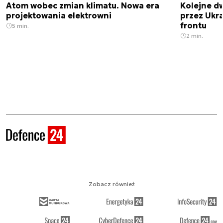
Atom wobec zmian klimatu. Nowa era
Kolejne d
projektowania elektrowni
przez Ukra
frontu
5 min.
2 min.
Zobacz również