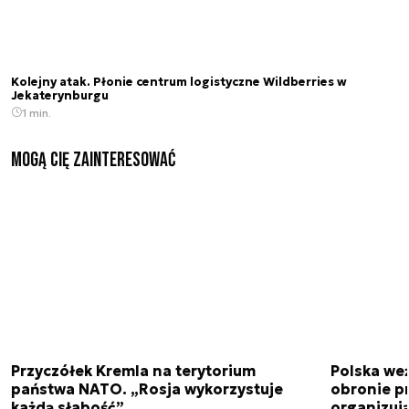
Kolejny atak. Płonie centrum logistyczne Wildberries w
Jekaterynburgu
1 min.
Mogą Cię zainteresować
Przyczółek Kremla na terytorium
Polska we
państwa NATO. „Rosja wykorzystuje
obronie p
każdą słabość”
organizuj