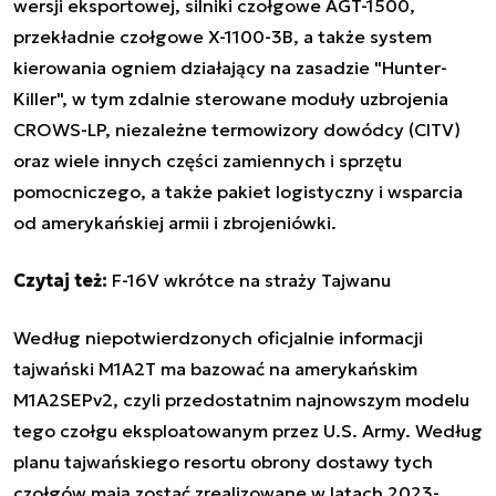
wersji eksportowej, silniki czołgowe AGT-1500,
przekładnie czołgowe X-1100-3B, a także system
kierowania ogniem działający na zasadzie "Hunter-
Killer", w tym zdalnie sterowane moduły uzbrojenia
CROWS-LP, niezależne termowizory dowódcy (CITV)
oraz wiele innych części zamiennych i sprzętu
pomocniczego, a także pakiet logistyczny i wsparcia
od amerykańskiej armii i zbrojeniówki.
Czytaj też:
F-16V wkrótce na straży Tajwanu
Według niepotwierdzonych oficjalnie informacji
tajwański M1A2T ma bazować na amerykańskim
M1A2SEPv2, czyli przedostatnim najnowszym modelu
tego czołgu eksploatowanym przez U.S. Army.
Według
planu tajwańskiego resortu obrony dostawy tych
czołgów mają zostać zrealizowane w latach 2023-