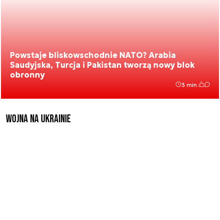
Powstaje bliskowschodnie NATO? Arabia
Saudyjska, Turcja i Pakistan tworzą nowy blok
obronny
3 min.
Wojna na Ukrainie