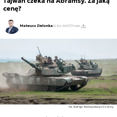
Tajwan czeka na Abramsy. Za jaką
cenę?
Mateusz Zielonka
12.04.2021
1 min.
Fot. Staff Sgt. Matthew Keeler/U.S. Army