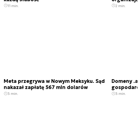
11 min.
2 min.
Meta przegrywa w Nowym Meksyku. Sąd
Domeny .ai
nakazał zapłatę 567 mln dolarów
gospodarek
3 min.
3 min.