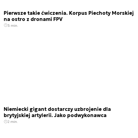
Pierwsze takie ćwiczenia. Korpus Piechoty Morskiej
na ostro z dronami FPV
3 min.
Niemiecki gigant dostarczy uzbrojenie dla
brytyjskiej artylerii. Jako podwykonawca
2 min.