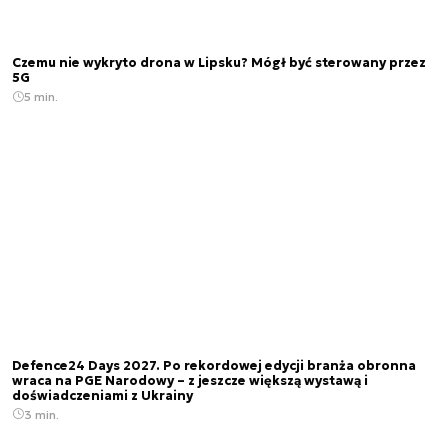
Czemu nie wykryto drona w Lipsku? Mógł być sterowany przez
5G
5 min.
Defence24 Days 2027. Po rekordowej edycji branża obronna
wraca na PGE Narodowy – z jeszcze większą wystawą i
doświadczeniami z Ukrainy
3 min.