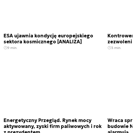
ESA ujawnia kondycję europejskiego
Kontrowers
sektora kosmicznego [ANALIZA]
zezwoleni
9 min.
3 min.
Energetyczny Przegląd. Rynek mocy
Wraca spr
aktywowany, zyski firm paliwowych i rok
budowie N
z prezydentem
alarmują