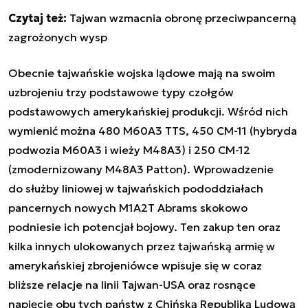
Czytaj też:
Tajwan wzmacnia obronę przeciwpancerną
zagrożonych wysp
Obecnie tajwańskie wojska lądowe mają na swoim
uzbrojeniu trzy podstawowe typy czołgów
podstawowych amerykańskiej produkcji. Wśród nich
wymienić można 480 M60A3 TTS, 450 CM-11 (hybryda
podwozia M60A3 i wieży M48A3) i 250 CM-12
(zmodernizowany M48A3 Patton). Wprowadzenie
do służby liniowej w tajwańskich pododdziałach
pancernych nowych M1A2T Abrams skokowo
podniesie ich potencjał bojowy. Ten zakup ten oraz
kilka innych ulokowanych przez tajwańską armię w
amerykańskiej zbrojeniówce wpisuje się w coraz
bliższe relacje na linii Tajwan-USA oraz rosnące
napięcie obu tych państw z Chińską Republiką Ludową