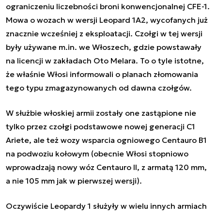
ograniczeniu liczebności broni konwencjonalnej CFE-1.
Mowa o wozach w wersji Leopard 1A2, wycofanych już
znacznie wcześniej z eksploatacji. Czołgi w tej wersji
były używane m.in. we Włoszech, gdzie powstawały
na licencji w zakładach Oto Melara. To o tyle istotne,
że właśnie Włosi informowali o planach złomowania
tego typu zmagazynowanych od dawna czołgów.
W służbie włoskiej armii zostały one zastąpione nie
tylko przez czołgi podstawowe nowej generacji C1
Ariete, ale też wozy wsparcia ogniowego Centauro B1
na podwoziu kołowym (obecnie Włosi stopniowo
wprowadzają nowy wóz Centauro II, z armatą 120 mm,
a nie 105 mm jak w pierwszej wersji).
Oczywiście Leopardy 1 służyły w wielu innych armiach