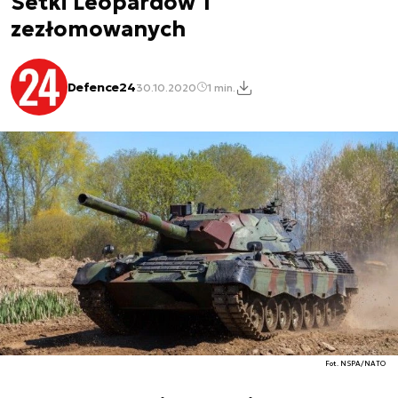
Setki Leopardów 1
zezłomowanych
Defence24
30.10.2020
1 min.
Fot. NSPA/NATO