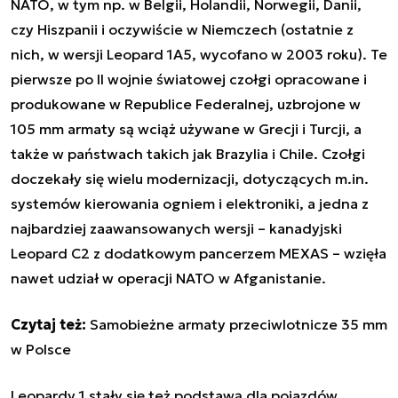
NATO, w tym np. w Belgii, Holandii, Norwegii, Danii,
czy Hiszpanii i oczywiście w Niemczech (ostatnie z
nich, w wersji Leopard 1A5, wycofano w 2003 roku). Te
pierwsze po II wojnie światowej czołgi opracowane i
produkowane w Republice Federalnej, uzbrojone w
105 mm armaty są wciąż używane w Grecji i Turcji, a
także w państwach takich jak Brazylia i Chile. Czołgi
doczekały się wielu modernizacji, dotyczących m.in.
systemów kierowania ogniem i elektroniki, a jedna z
najbardziej zaawansowanych wersji – kanadyjski
Leopard C2 z dodatkowym pancerzem MEXAS – wzięła
nawet udział w operacji NATO w Afganistanie.
Czytaj też:
Samobieżne armaty przeciwlotnicze 35 mm
w Polsce
Leopardy 1 stały się też podstawą dla pojazdów