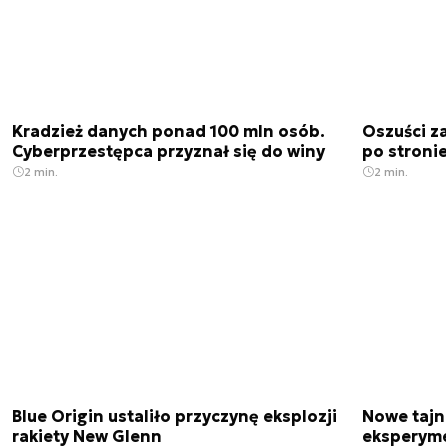
Kradzież danych ponad 100 mln osób.
Oszuści za
Cyberprzestępca przyznał się do winy
po stronie
2 min.
2 min.
Blue Origin ustaliło przyczynę eksplozji
Nowe tajne
rakiety New Glenn
eksperyme