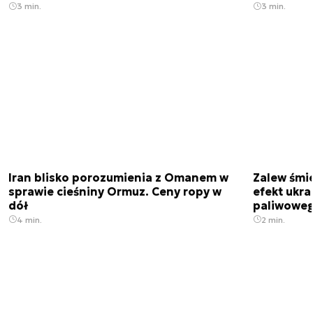
3 min.
3 min.
Iran blisko porozumienia z Omanem w
Zalew śmie
sprawie cieśniny Ormuz. Ceny ropy w
efekt ukra
dół
paliwowe
4 min.
2 min.