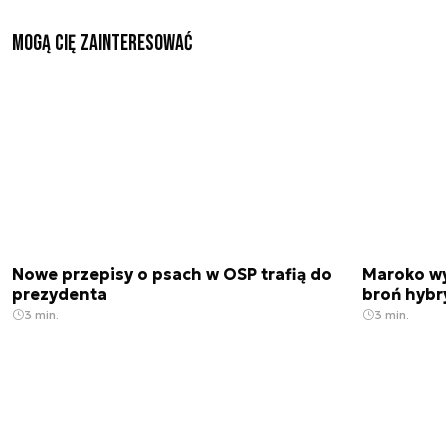
Mogą Cię zainteresować
Nowe przepisy o psach w OSP trafią do
Maroko wy
prezydenta
broń hybr
3 min.
3 min.