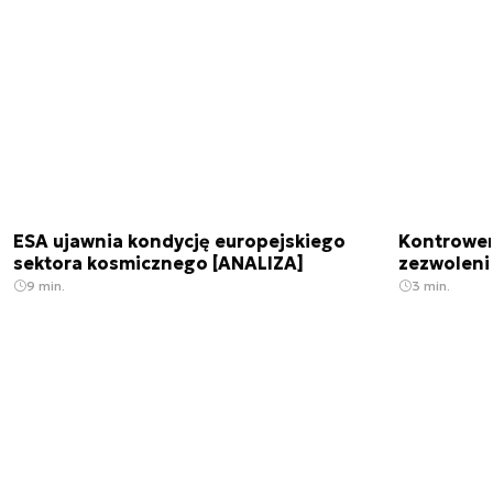
ESA ujawnia kondycję europejskiego
Kontrowers
sektora kosmicznego [ANALIZA]
zezwoleni
9 min.
3 min.