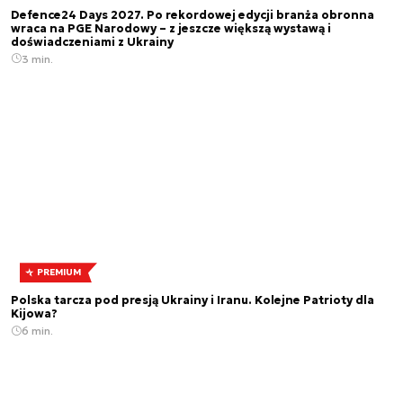
Defence24 Days 2027. Po rekordowej edycji branża obronna
wraca na PGE Narodowy – z jeszcze większą wystawą i
doświadczeniami z Ukrainy
3 min.
PREMIUM
Polska tarcza pod presją Ukrainy i Iranu. Kolejne Patrioty dla
Kijowa?
6 min.