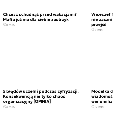
Chcesz schudnąć przed wakacjami?
Wiceszef 
Mafia już ma dla ciebie zastrzyk
nie zaczn
przejść
8 min.
4 min.
5 błędów uczelni podczas cyfryzacji.
Modelka da
Konsekwencją nie tylko chaos
wiadomośc
organizacyjny [OPINIA]
wielomili
3 min.
19 min.