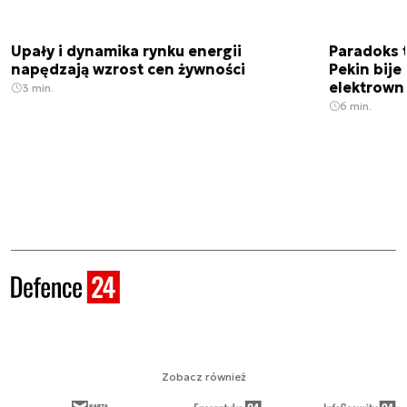
Upały i dynamika rynku energii
Paradoks 
napędzają wzrost cen żywności
Pekin bije
elektrown
3 min.
6 min.
Zobacz również