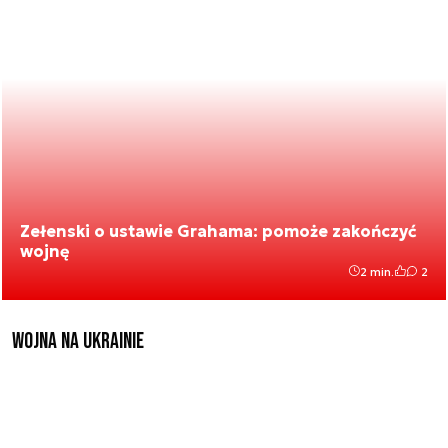
Zełenski o ustawie Grahama: pomoże zakończyć
wojnę
2 min.
2
Wojna na Ukrainie