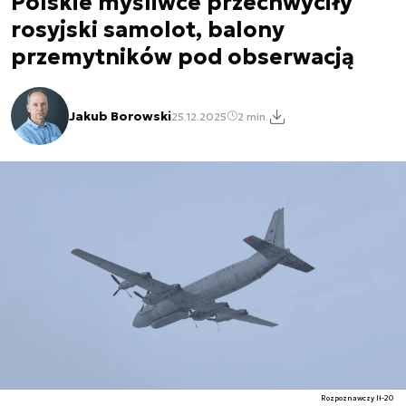
Polskie myśliwce przechwyciły
rosyjski samolot, balony
przemytników pod obserwacją
Jakub Borowski
25.12.2025
2 min.
Rozpoznawczy Ił-20