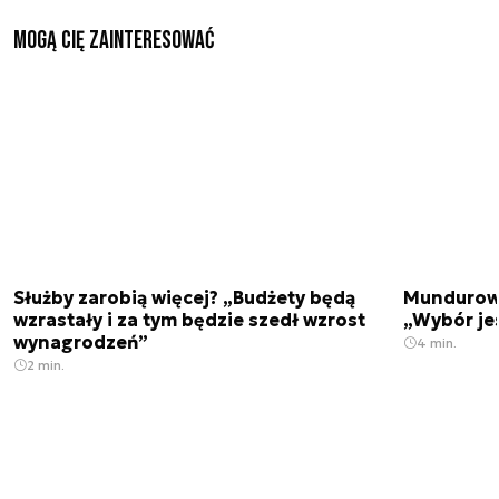
Mogą Cię zainteresować
Służby zarobią więcej? „Budżety będą
Mundurowi
wzrastały i za tym będzie szedł wzrost
„Wybór je
wynagrodzeń”
4 min.
2 min.