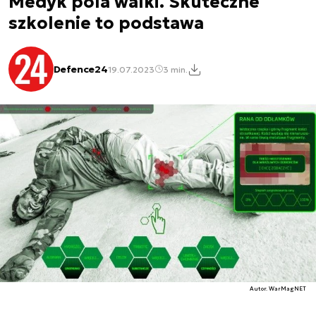
Medyk pola walki. Skuteczne
szkolenie to podstawa
Defence24
19.07.2023
3 min.
Autor. WarMagNET