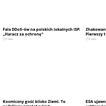
Fala DDoS-ów na polskich lokalnych ISP.
Zhakowano
„Haracz za ochronę”
Pierwszy 
7 min.
3 min.
Kosmiczny gość blisko Ziemi. To
ESA ujawn