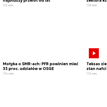
najbliższy przelot od lat
sektora k
2 min.
9 min.
Motyka o SMR-ach: PFR powinien mieć
Teksas zi
33 proc. udziałów w OSGE
stan nafci
4 min.
2 min.