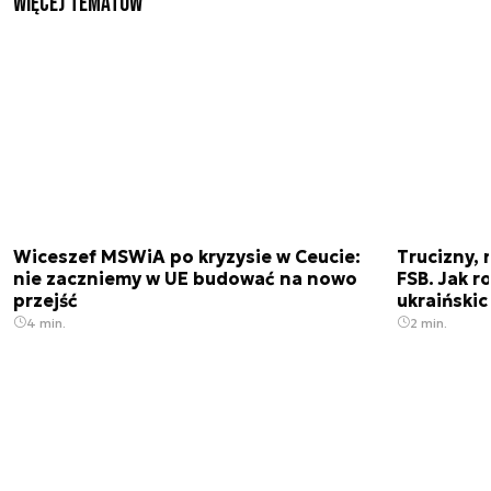
Więcej tematów
Wiceszef MSWiA po kryzysie w Ceucie:
Trucizny, 
nie zaczniemy w UE budować na nowo
FSB. Jak r
przejść
ukraiński
4 min.
2 min.