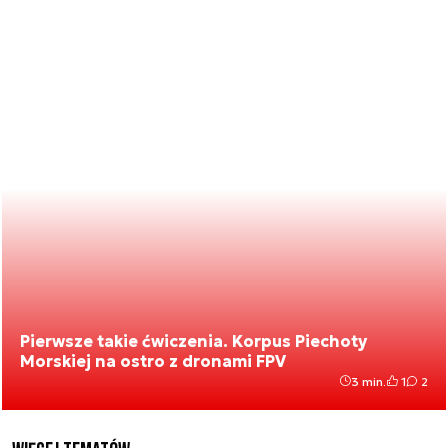
Pierwsze takie ćwiczenia. Korpus Piechoty
Morskiej na ostro z dronami FPV
3 min.
1
2