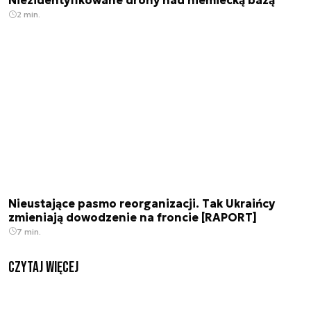
Niezidentyfikowane drony nad niemiecką bazą
2 min.
Nieustające pasmo reorganizacji. Tak Ukraińcy
zmieniają dowodzenie na froncie [RAPORT]
7 min.
czytaj więcej