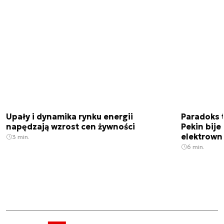
Upały i dynamika rynku energii
Paradoks 
napędzają wzrost cen żywności
Pekin bije
elektrown
3 min.
6 min.