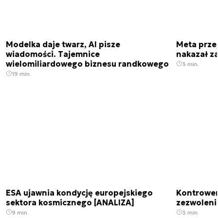
Modelka daje twarz, AI pisze
Meta prze
wiadomości. Tajemnice
nakazał z
wielomiliardowego biznesu randkowego
3 min.
19 min.
ESA ujawnia kondycję europejskiego
Kontrowers
sektora kosmicznego [ANALIZA]
zezwoleni
9 min.
3 min.