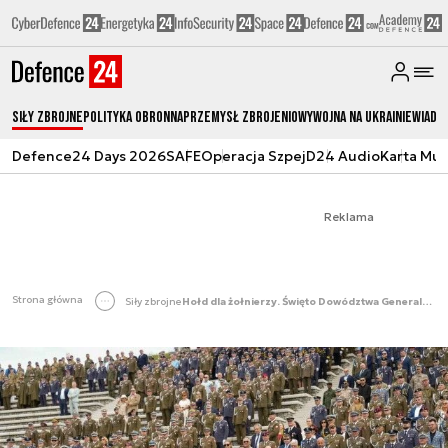
Siły zbrojne
Polityka obronna
Przemysł Zbrojeniowy
Wojna na Ukrainie
Wiado
Defence24 Days 2026
SAFE
Operacja Szpej
D24 Audio
Karta Mu
Reklama
Strona główna
Siły zbrojne
Hołd dla żołnierzy. Święto Dowództwa Generalnego