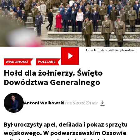
Autor. Ministerstwo Obrony Narodowej
WIADOMOŚCI
POLECANE
Hołd dla żołnierzy. Święto
Dowództwa Generalnego
Antoni Walkowski
22.06.2026
1 min.
Był uroczysty apel, defilada i pokaz sprzętu
wojskowego. W podwarszawskim Ossowie