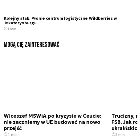
Kolejny atak. Płonie centrum logistyczne Wildberries w
Jekaterynburgu
1 min.
Mogą Cię zainteresować
Wiceszef MSWiA po kryzysie w Ceucie:
Trucizny, 
nie zaczniemy w UE budować na nowo
FSB. Jak r
przejść
ukraiński
4 min.
2 min.