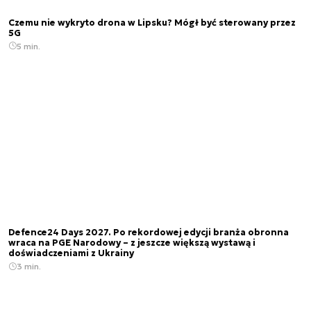
Czemu nie wykryto drona w Lipsku? Mógł być sterowany przez
5G
5 min.
Defence24 Days 2027. Po rekordowej edycji branża obronna
wraca na PGE Narodowy – z jeszcze większą wystawą i
doświadczeniami z Ukrainy
3 min.