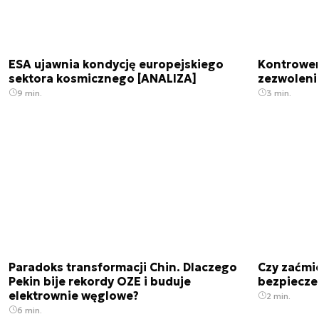
ESA ujawnia kondycję europejskiego
Kontrowers
sektora kosmicznego [ANALIZA]
zezwoleni
9 min.
3 min.
Paradoks transformacji Chin. Dlaczego
Czy zaćmi
Pekin bije rekordy OZE i buduje
bezpiecze
elektrownie węglowe?
2 min.
6 min.