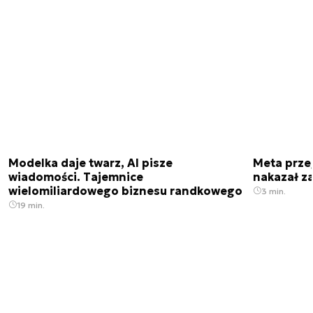
Modelka daje twarz, AI pisze
Meta prze
wiadomości. Tajemnice
nakazał z
wielomiliardowego biznesu randkowego
3 min.
19 min.