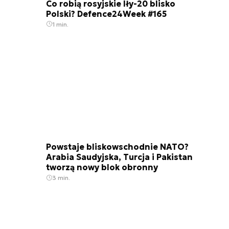
Co robią rosyjskie Iły-20 blisko
Polski? Defence24Week #165
1 min.
Powstaje bliskowschodnie NATO?
Arabia Saudyjska, Turcja i Pakistan
tworzą nowy blok obronny
3 min.