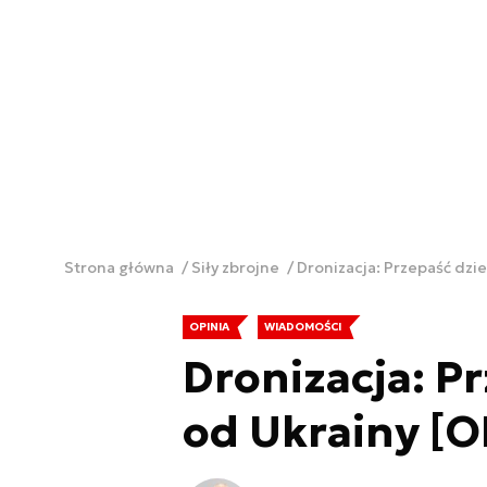
Strona główna
Siły zbrojne
Dronizacja: Przepaść dzie
OPINIA
WIADOMOŚCI
Dronizacja: Pr
od Ukrainy [O