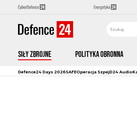
Siły zbrojne
Polityka obronna
Defence24 Days 2026
SAFE
Operacja Szpej
D24 Audio
K