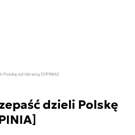
li Polskę od Ukrainy [OPINIA]
zepaść dzieli Polskę
PINIA]