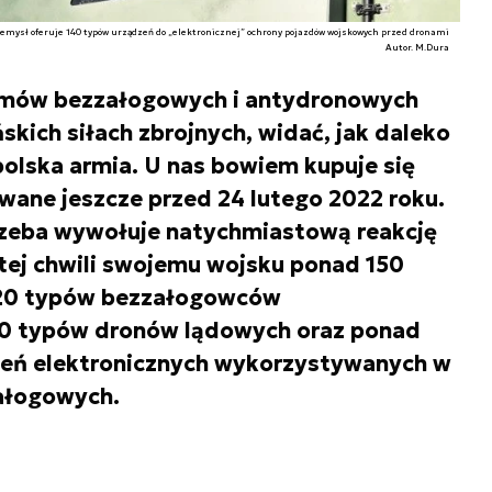
emysł oferuje 140 typów urządzeń do „elektronicznej” ochrony pojazdów wojskowych przed dronami
Autor. M.Dura
emów bezzałogowych i antydronowych
kich siłach zbrojnych, widać, jak daleko
 polska armia. U nas bowiem kupuje się
wane jeszcze przed 24 lutego 2022 roku.
rzeba wywołuje natychmiastową reakcję
 tej chwili swojemu wojsku ponad 150
20 typów bezzałogowców
0 typów dronów lądowych oraz ponad
zeń elektronicznych wykorzystywanych w
ałogowych.