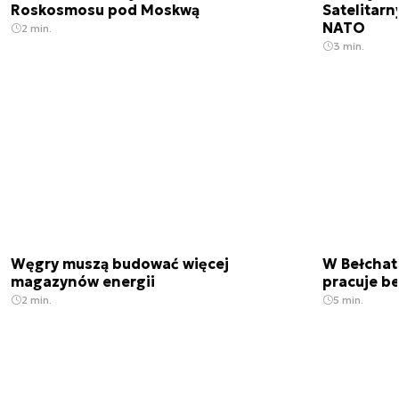
Roskosmosu pod Moskwą
Satelitar
NATO
2 min.
3 min.
Węgry muszą budować więcej
W Bełchato
magazynów energii
pracuje b
2 min.
5 min.