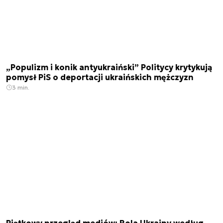
„Populizm i konik antyukraiński” Politycy krytykują
pomysł PiS o deportacji ukraińskich mężczyzn
3 min.
Piątkowy przegląd mediów: Rola Ukrainy według