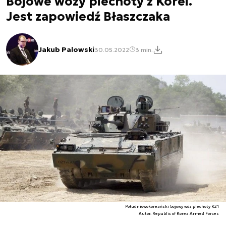
Bojowe wozy piechoty z Korei.
Jest zapowiedź Błaszczaka
Jakub Palowski
30.05.2022
3 min.
Południowokoreański bojowy wóz piechoty K21
Autor. Republic of Korea Armed Forces