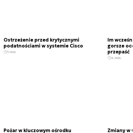
Ostrzeżenie przed krytycznymi
Im wcześni
podatnościami w systemie Cisco
gorsze oc
przepaść
1 min.
4 min.
Pożar w kluczowym ośrodku
Zmiany w 