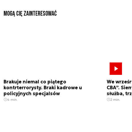
Mogą Cię zainteresować
Brakuje niemal co piątego
We wrześn
kontrterrorysty. Braki kadrowe u
CBA”. Siem
policyjnych specjalsów
służba, tr
4 min.
2 min.