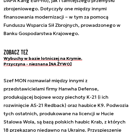
DAPA Kang Eun-ho), jak i tamtejszego przemysłu
zbrojeniowego. Dotyczyły one między innymi
finansowania modernizacji – w tym za pomocą
Funduszu Wsparcia Sił Zbrojnych, prowadzonego w
Banku Gospodarstwa Krajowego.
Zobacz też
Wybuchy w bazie lotniczej na Krymie.
Przyczyna - nieznana [NA ŻYWO]
Szef MON rozmawiał między innymi z
przedstawicielami firmy Hanwha Defense,
produkującej bojowe wozy piechoty K-21 (i ich
rozwinięcie AS-21 Redback) oraz haubice K9. Podwozia
tych ostatnich, produkowane na licencji w Hucie
Stalowa Wola, są bazą polskich haubic Krab, z których
18 przekazano niedawno na Ukrainę. Przyspieszenie