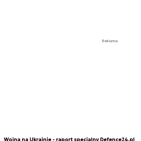
Reklama
Wojna na Ukrainie - raport specjalny Defence24.pl