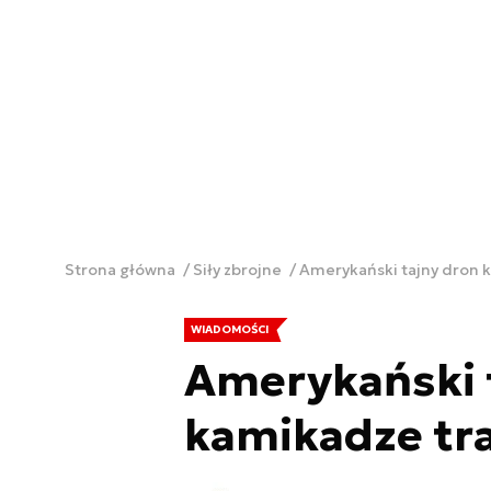
Strona główna
Siły zbrojne
Amerykański tajny dron k
WIADOMOŚCI
Amerykański 
kamikadze tra