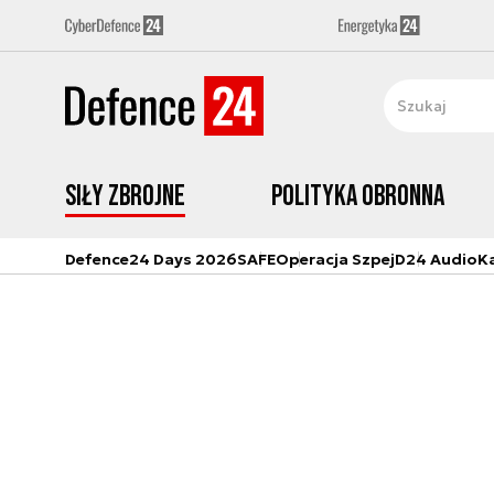
Siły zbrojne
Polityka obronna
Defence24 Days 2026
SAFE
Operacja Szpej
D24 Audio
K