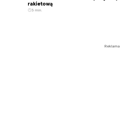
rakietową
3 min.
Reklama