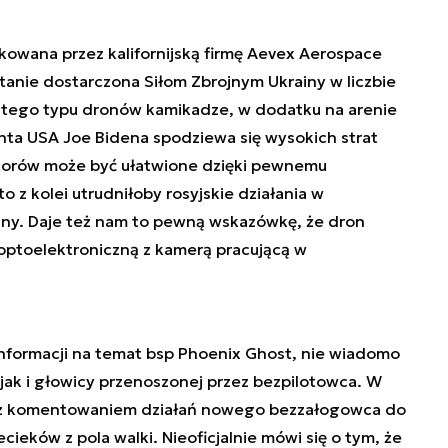
ukowana przez kalifornijską firmę Aevex Aerospace
tanie dostarczona Siłom Zbrojnym Ukrainy w liczbie
ie tego typu dronów kamikadze, w dodatku na arenie
enta USA Joe Bidena spodziewa się wysokich strat
torów może być ułatwione dzięki pewnemu
o z kolei utrudniłoby rosyjskie działania w
iny. Daje też nam to pewną wskazówkę, że dron
ptoelektroniczną z kamerą pracującą w
informacji na temat bsp Phoenix Ghost, nie wiadomo
jak i głowicy przenoszonej przez bezpilotowca. W
ę z komentowaniem działań nowego bezzałogowca do
cieków z pola walki. Nieoficjalnie mówi się o tym, że