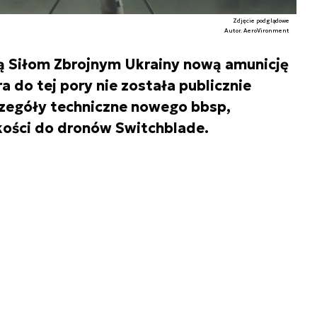
Zdjęcie podglądowe
Autor. AeroVironment
ą Siłom Zbrojnym Ukrainy nową amunicję
a do tej pory nie została publicznie
czegóły techniczne nowego bbsp,
skości do dronów Switchblade.