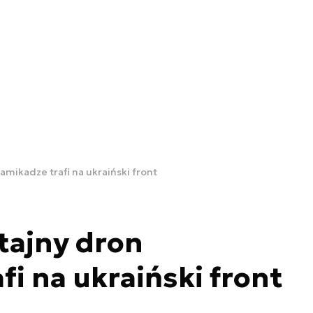
amikadze trafi na ukraiński front
tajny dron
fi na ukraiński front