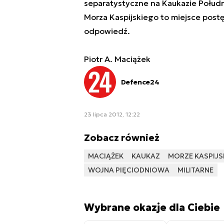
separatystyczne na Kaukazie Połudn
Morza Kaspijskiego to miejsce postęp
odpowiedź.
Piotr A. Maciążek
Defence24
23 lipca 2012, 12:22
Zobacz również
MACIĄŻEK
KAUKAZ
MORZE KASPIJS
WOJNA PIĘCIODNIOWA
MILITARNE
Wybrane okazje dla Ciebie