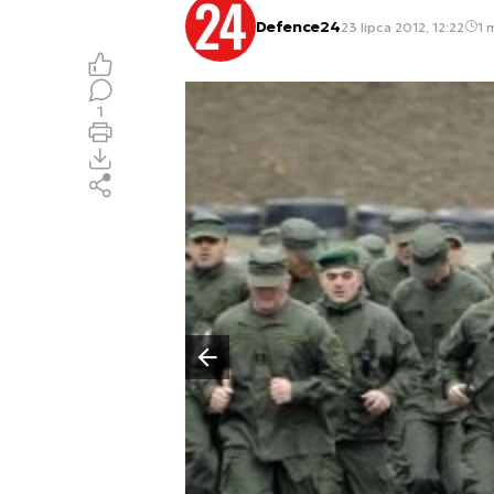
Defence24
23 lipca 2012, 12:22
1 
1
Poprzedni slajd