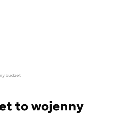
nny budżet
et to wojenny