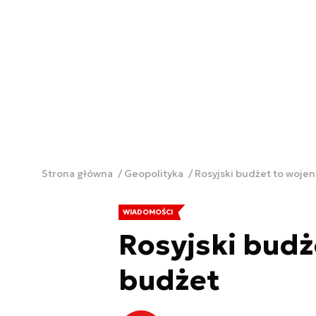
Strona główna
Geopolityka
Rosyjski budżet to woje
WIADOMOŚCI
Rosyjski budż
budżet