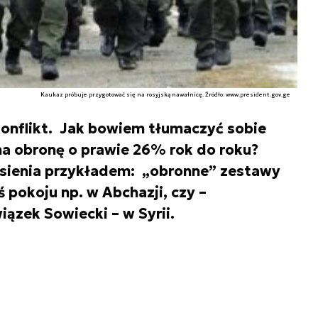
Kaukaz próbuje przygotować się na rosyjską nawałnicę. Źródło: www.president.gov.ge
konflikt. Jak bowiem tłumaczyć sobie
a obronę o prawie 26% rok do roku?
sienia przykładem: „obronne” zestawy
 pokoju np. w Abchazji, czy –
ązek Sowiecki – w Syrii.