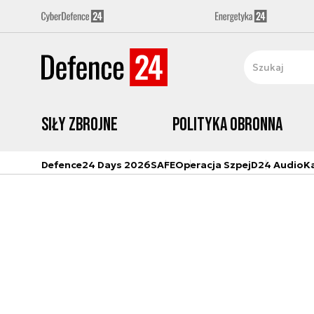
Siły zbrojne
Polityka obronna
Defence24 Days 2026
SAFE
Operacja Szpej
D24 Audio
K