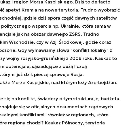
ukaz i region Morza Kaspijskiego. Dziś to de facto
ić apetyt Kremla na nowe terytoria. Trudno wyobrazić
Wschodniej, gdzie dziś spora część dawnych satelitów
 politycznego wsparcia np. Ukrainie, która sama w
tencjale jak na obszar dawnego ZSRS. Trudno
lekim Wschodzie, czy w Azji Środkowej, gdzie coraz
noczone. Gdy wymawiamy słowa "konflikt lokalny" z
y wojny rosyjsko-gruzińskiej z 2008 roku. Kaukaz to
 potencjale, sąsiadujące z dużą liczbą
tórymi już dziś pieczę sprawuje Rosja.
akże Morze Kaspijskie, nad którym leży Azerbejdżan.
się na konflikt, świadczy o tym struktura jej budżetu.
 znajduje się w oficjalnych dokumentach rządowych
okalnymi konfliktami "również w regionach, które
tóre regiony chodzi? Kaukaz Północny, terytoria