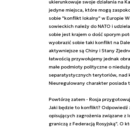
ukierunkowuje swoje działania na Ka
jedyne miejsca, które mogą zaspoko
sobie "konflikt lokalny" w Europie 
sowieckich należy do NATO i udziela
sobie jest krajem o dość sporym po
wyobrazić sobie taki konflikt na Da
aktywniejsze są Chiny i Stany Zjed
łatwością przywołujemy jednak obraz
małe podmioty polityczne o niedużym
separatystycznych terytoriów, nad k
Nieuregulowany charakter posiada t
Powtórzę zatem - Rosja przygotowuje 
Jaki będzie to konflikt? Odpowiedź
opisujących zagrożenia związane z l
graniczą z Federacją Rosyjską". O k