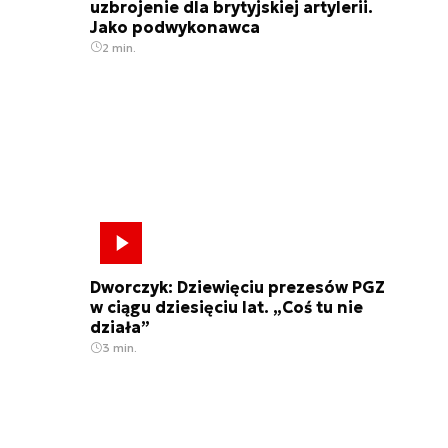
uzbrojenie dla brytyjskiej artylerii.
Jako podwykonawca
2 min.
Programy modernizacyjne mają zmienić kształt rosyjsk
Dworczyk: Dziewięciu prezesów PGZ
w ciągu dziesięciu lat. „Coś tu nie
działa”
3 min.