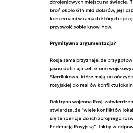
zbrojeniowych miejscu na świecie.
broń około 614 mld dolarów, jej lic
koncernami w ramach których sprzęt
przyswoić sobie know-how.
Prymitywna argumentacja?
Rosja sama przyznaje, że przygotow
jasno definiują cel reform wojskowyc
Sierdiukowa, które mają zakończyć s
rosyjskiej do realiów konfliktu lokal
Doktryna wojenna Rosji zatwierdzo
stwierdza, że "wiele konfliktów lok
się tendencje do ich zbrojnego rozw
Federacją Rosyjską". Jakby w odp