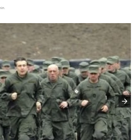
min.
Następny slajd