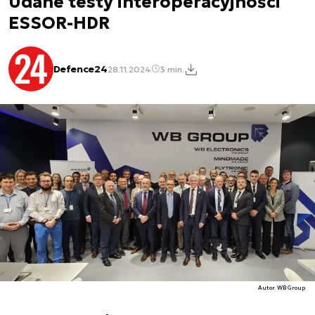
Udane testy interoperacyjności
ESSOR-HDR
Defence24
28.11.2024
3 min.
Autor. WB Group