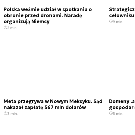
Polska weźmie udział w spotkaniu o
Strategic
obronie przed dronami. Naradę
celowniku 
organizują Niemcy
9 min.
2 min.
Meta przegrywa w Nowym Meksyku. Sąd
Domeny .ai
nakazał zapłatę 567 mln dolarów
gospodarek
3 min.
3 min.