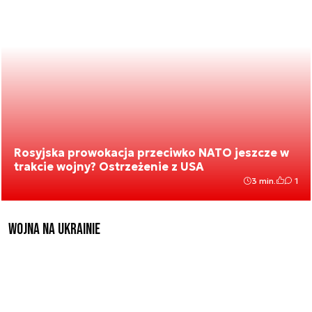
Rosyjska prowokacja przeciwko NATO jeszcze w
trakcie wojny? Ostrzeżenie z USA
3 min.
1
Wojna na Ukrainie