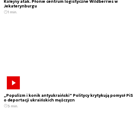
Kolejny atak. Płonie centrum logistyczne Wildberries w
Jekaterynburgu
1 min.
„Populizm i konik antyukraiński” Politycy krytykują pomysł PiS
o deportacji ukraińskich mężczyzn
3 min.