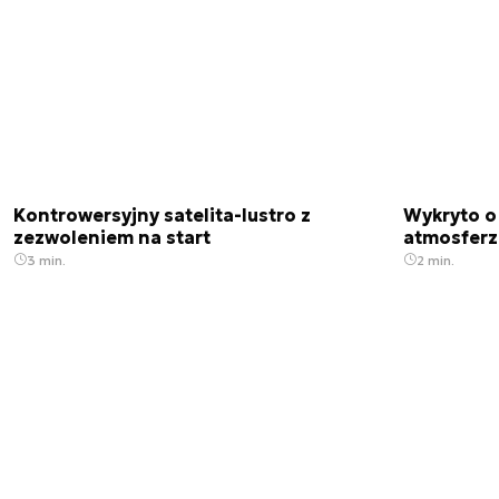
Kontrowersyjny satelita-lustro z
Wykryto o
zezwoleniem na start
atmosfer
3 min.
2 min.