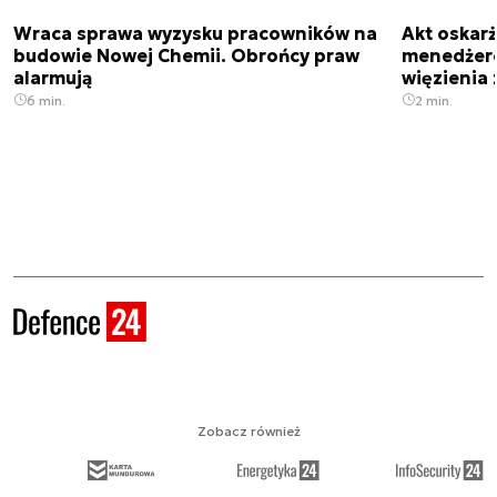
Wraca sprawa wyzysku pracowników na
Akt oskar
budowie Nowej Chemii. Obrońcy praw
menedżero
alarmują
więzienia z
6 min.
2 min.
Zobacz również