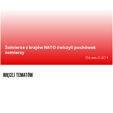
Żołnierze z krajów NATO ćwiczyli pochówek
żołnierzy
4 min.
2
1
Więcej tematów