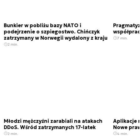
Bunkier w pobliżu bazy NATO i
Pragmatyz
podejrzenie o szpiegostwo. Chińczyk
współpracu
zatrzymany w Norwegii wydalony z kraju
7 min.
2 min.
Młodzi mężczyźni zarabiali na atakach
Aplikacje 
DDoS. Wśród zatrzymanych 17-latek
Nowe praw
2 min.
4 min.