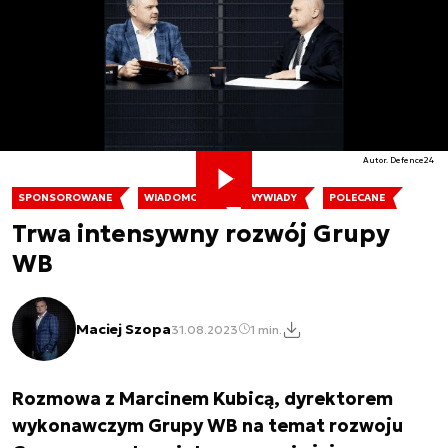
Autor. Defence24
SPONSOROWANE
WIADOMOŚCI
WYWIADY
POLECANE
Trwa intensywny rozwój Grupy
WB
Maciej Szopa
31.08.2023
1 min.
Rozmowa z Marcinem Kubicą, dyrektorem
wykonawczym Grupy WB na temat rozwoju