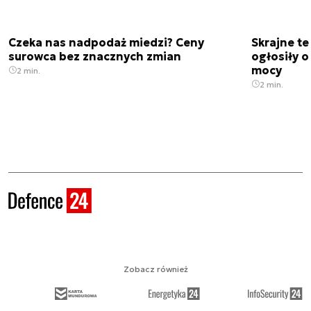
Czeka nas nadpodaż miedzi? Ceny
Skrajne t
surowca bez znacznych zmian
ogłosiły o
mocy
2 min.
2 min.
Zobacz również