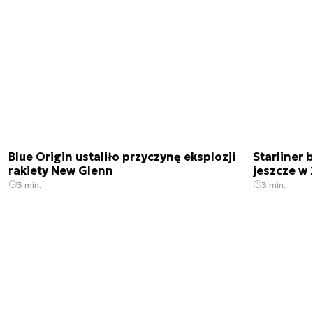
Blue Origin ustaliło przyczynę eksplozji
Starliner 
rakiety New Glenn
jeszcze w 
3 min.
3 min.