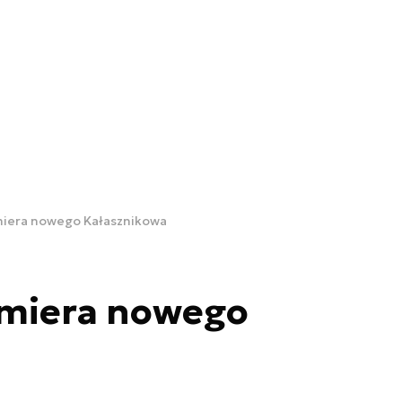
iera nowego Kałasznikowa
miera nowego