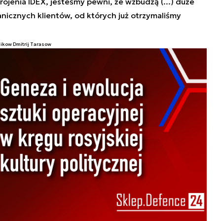
jenia IDEX, jesteśmy pewni, że wzbudzą (...) duże
nicznych klientów, od których już otrzymaliśmy
nikow Dmitrij Tarasow