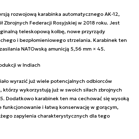
 wersją rozwojową karabinka automatycznego AK-12,
ił Zbrojnych Federacji Rosyjskiej w 2018 roku. Jest
yginalną teleskopową kolbę, nowe przyrządy
ichego i bezpłomieniowego strzelania. Karabinek ten
 zasilania NATOwską amunicją 5,56 mm × 45.
odukcji w Indiach
ało wyrazić już wiele potencjalnych odbiorców
którzy wykorzystują już w swoich siłach zbrojnych
45. Dodatkowo karabinek ten ma cechować się wysoką
 funkcjonowanie i łatwą konserwację w gorącym,
użego zapylenia charakterystycznych dla tego