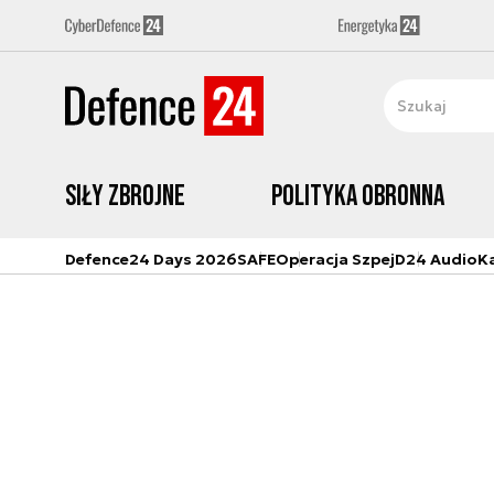
Siły zbrojne
Polityka obronna
Defence24 Days 2026
SAFE
Operacja Szpej
D24 Audio
K