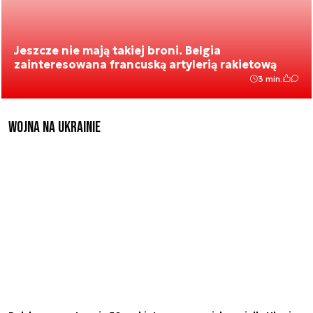
Jeszcze nie mają takiej broni. Belgia
zainteresowana francuską artylerią rakietową
3 min.
Wojna na Ukrainie