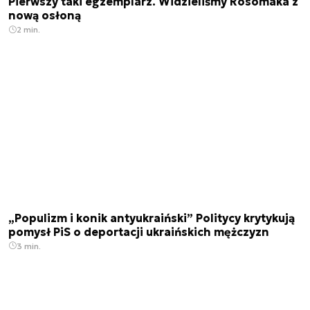
Pierwszy taki egzemplarz. Widzieliśmy Rosomaka z
nową osłoną
2 min.
„Populizm i konik antyukraiński” Politycy krytykują
pomysł PiS o deportacji ukraińskich mężczyzn
3 min.