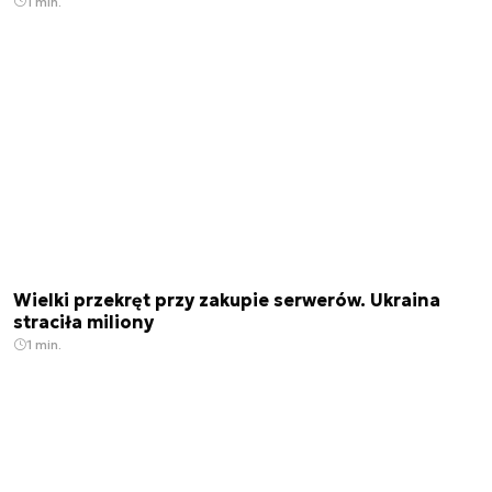
1 min.
Wielki przekręt przy zakupie serwerów. Ukraina
straciła miliony
1 min.