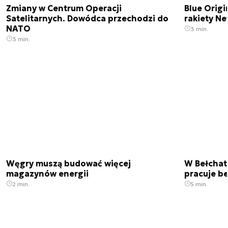
Zmiany w Centrum Operacji
Blue Origi
Satelitarnych. Dowódca przechodzi do
rakiety N
NATO
3 min.
3 min.
Węgry muszą budować więcej
W Bełchato
magazynów energii
pracuje b
2 min.
5 min.