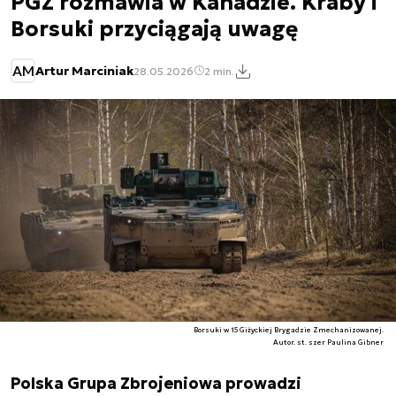
PGZ rozmawia w Kanadzie. Kraby i
Borsuki przyciągają uwagę
AM
Artur Marciniak
28.05.2026
2 min.
Borsuki w 15 Giżyckiej Brygadzie Zmechanizowanej.
Autor. st. szer Paulina Gibner
Polska Grupa Zbrojeniowa prowadzi