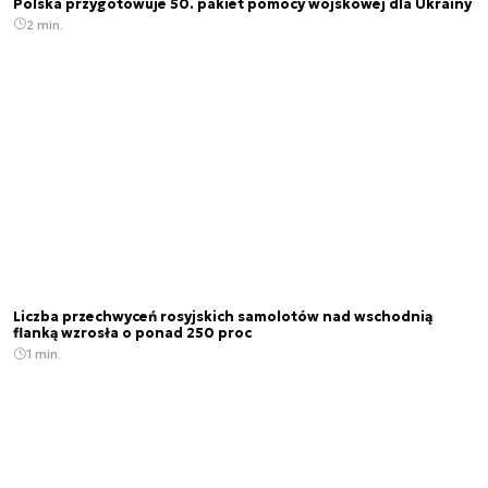
Polska przygotowuje 50. pakiet pomocy wojskowej dla Ukrainy
2 min.
Liczba przechwyceń rosyjskich samolotów nad wschodnią
flanką wzrosła o ponad 250 proc
1 min.