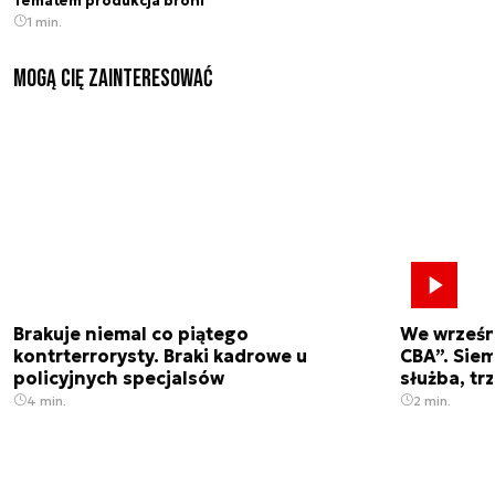
Tematem produkcja broni
1 min.
Mogą Cię zainteresować
Brakuje niemal co piątego
We wrześn
kontrterrorysty. Braki kadrowe u
CBA”. Siem
policyjnych specjalsów
służba, tr
4 min.
2 min.