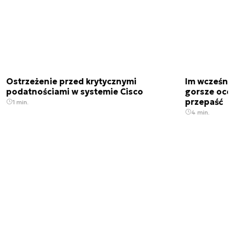
Ostrzeżenie przed krytycznymi
Im wcześni
podatnościami w systemie Cisco
gorsze oc
przepaść
1 min.
4 min.