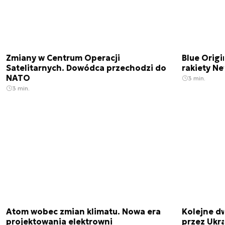
Zmiany w Centrum Operacji
Blue Origi
Satelitarnych. Dowódca przechodzi do
rakiety N
NATO
3 min.
3 min.
Atom wobec zmian klimatu. Nowa era
Kolejne d
projektowania elektrowni
przez Ukra