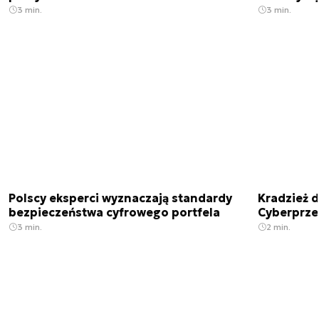
3 min.
3 min.
Polscy eksperci wyznaczają standardy
Kradzież 
bezpieczeństwa cyfrowego portfela
Cyberprze
3 min.
2 min.