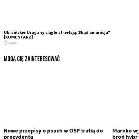
Ukraińskie Uragany ciągle strzelają. Skąd amunicja?
[KOMENTARZ]
3 min.
Mogą Cię zainteresować
Nowe przepisy o psach w OSP trafią do
Maroko wy
prezydenta
broń hybr