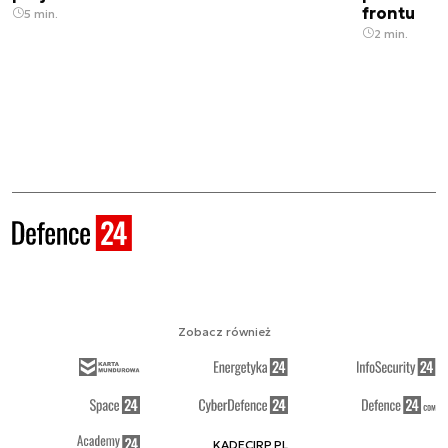
frontu
5 min.
2 min.
Zobacz również
KADECIRP.PL