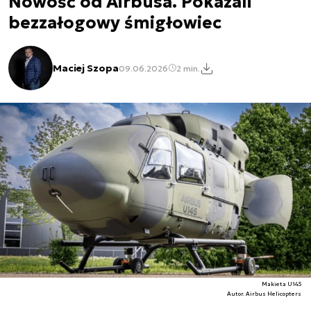
Nowość od Airbusa. Pokazali
bezzałogowy śmigłowiec
Maciej Szopa
09.06.2026
2 min.
Makieta U145
Autor. Airbus Helicopters