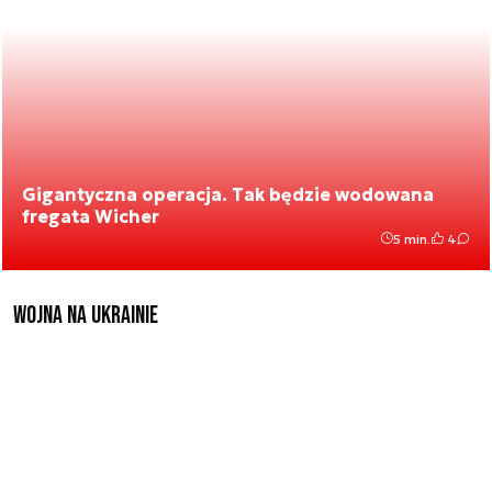
Gigantyczna operacja. Tak będzie wodowana
fregata Wicher
5 min.
4
Wojna na Ukrainie