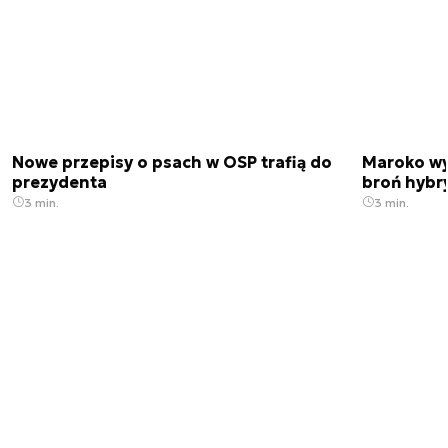
Nowe przepisy o psach w OSP trafią do
Maroko wy
prezydenta
broń hybr
3 min.
3 min.