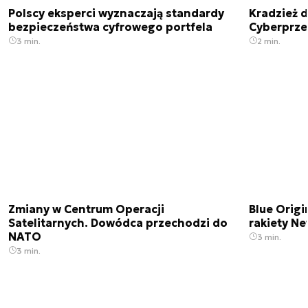
Polscy eksperci wyznaczają standardy
Kradzież 
bezpieczeństwa cyfrowego portfela
Cyberprze
3 min.
2 min.
Zmiany w Centrum Operacji
Blue Origi
Satelitarnych. Dowódca przechodzi do
rakiety N
NATO
3 min.
3 min.