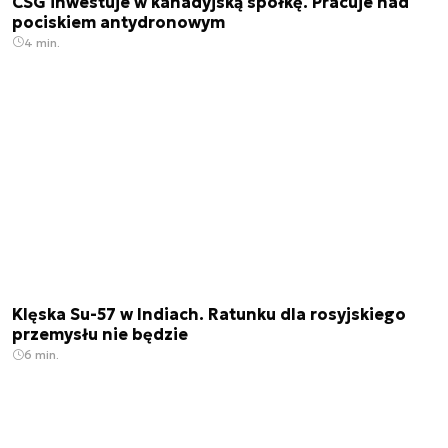
CSG inwestuje w kanadyjską spółkę. Pracuje nad
pociskiem antydronowym
4 min.
Klęska Su-57 w Indiach. Ratunku dla rosyjskiego
przemysłu nie będzie
6 min.