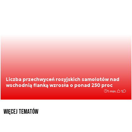
Liczba przechwyceń rosyjskich samolotów nad
wschodnią flanką wzrosła o ponad 250 proc
1 min.
1
Więcej tematów