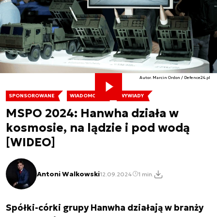
Autor. Marcin Ordon / Defence24.pl
SPONSOROWANE
WIADOMOŚCI
WYWIADY
MSPO 2024: Hanwha działa w
kosmosie, na lądzie i pod wodą
[WIDEO]
Antoni Walkowski
12.09.2024
1 min.
Spółki-córki grupy Hanwha działają w branży