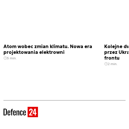
Atom wobec zmian klimatu. Nowa era
Kolejne d
projektowania elektrowni
przez Ukra
frontu
5 min.
2 min.