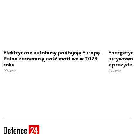
Elektryczne autobusy podbijają Europę.
Energetyc
Pełna zeroemisyjność możliwa w 2028
aktywowany
roku
z prezyde
5 min.
3 min.