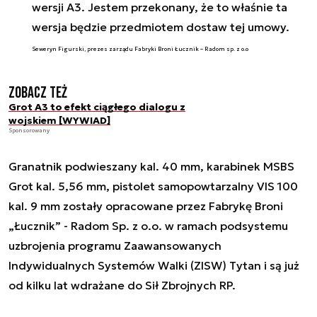
wersji A3. Jestem przekonany, że to właśnie ta
wersja będzie przedmiotem dostaw tej umowy.
Seweryn Figurski, prezes zarządu Fabryki Broni Łucznik – Radom sp. z o.o
Zobacz też
Grot A3 to efekt ciągłego dialogu z
wojskiem [WYWIAD]
Sponsorowany
Granatnik podwieszany kal. 40 mm, karabinek MSBS
Grot kal. 5,56 mm, pistolet samopowtarzalny VIS 100
kal. 9 mm zostały opracowane przez Fabrykę Broni
„Łucznik” - Radom Sp. z o.o. w ramach podsystemu
uzbrojenia programu Zaawansowanych
Indywidualnych Systemów Walki (ZISW) Tytan i są już
od kilku lat wdrażane do Sił Zbrojnych RP.