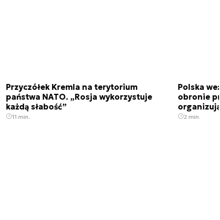
Przyczółek Kremla na terytorium
Polska we
państwa NATO. „Rosja wykorzystuje
obronie p
każdą słabość”
organizuj
11 min.
2 min.