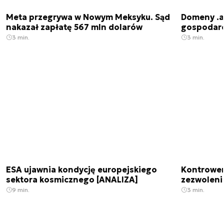
Meta przegrywa w Nowym Meksyku. Sąd
Domeny .ai
nakazał zapłatę 567 mln dolarów
gospodarek
3 min.
3 min.
ESA ujawnia kondycję europejskiego
Kontrowers
sektora kosmicznego [ANALIZA]
zezwoleni
9 min.
3 min.