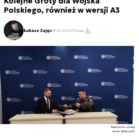
Kolejne Groty dla Wojska
Polskiego, również w wersji A3
Łukasz Zając
19.12.2024
1 min.
Podpisanie umowy
Autor. Defence24