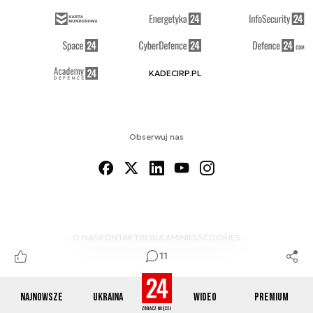
KADECIRP.PL
Obserwuj nas
O NAS
KONTAKT
REGULAMIN
RSS
COOKIES
11
Najnowsze
Ukraina
Wideo
Premium
© 2012-2026 DEFENCE24