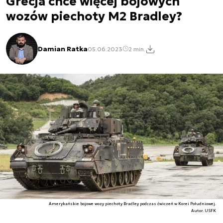
Grecja chce więcej bojowych
wozów piechoty M2 Bradley?
Damian Ratka
05.06.2023
2 min.
Amerykańskie bojowe wozy piechoty Bradley podczas ćwiczeń w Korei Południowej.
Autor. USFK