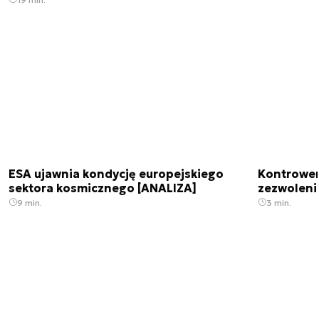
ESA ujawnia kondycję europejskiego
Kontrowers
sektora kosmicznego [ANALIZA]
zezwoleni
9 min.
3 min.