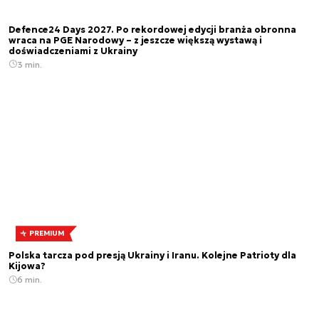
Defence24 Days 2027. Po rekordowej edycji branża obronna
wraca na PGE Narodowy – z jeszcze większą wystawą i
doświadczeniami z Ukrainy
3 min.
PREMIUM
Polska tarcza pod presją Ukrainy i Iranu. Kolejne Patrioty dla
Kijowa?
6 min.