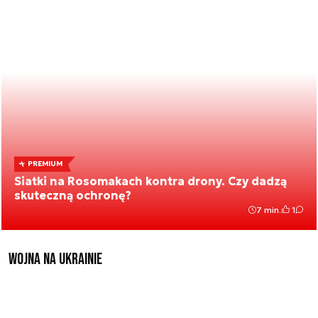
PREMIUM
Siatki na Rosomakach kontra drony. Czy dadzą
skuteczną ochronę?
7 min.
1
Wojna na Ukrainie