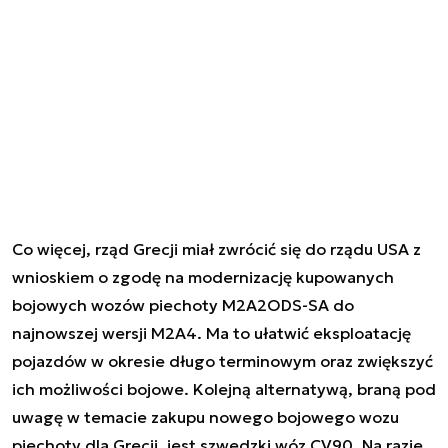
Co więcej, rząd Grecji miał zwrócić się do rządu USA z
wnioskiem o zgodę na modernizację kupowanych
bojowych wozów piechoty M2A2ODS-SA do
najnowszej wersji M2A4. Ma to ułatwić eksploatację
pojazdów w okresie długo terminowym oraz zwiększyć
ich możliwości bojowe. Kolejną alternatywą, braną pod
uwagę w temacie zakupu nowego bojowego wozu
piechoty dla Grecji, jest szwedzki wóz CV90. Na razie