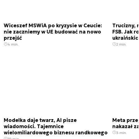
Wiceszef MSWiA po kryzysie w Ceucie:
Trucizny, 
nie zaczniemy w UE budować na nowo
FSB. Jak r
przejść
ukraiński
4 min.
2 min.
Modelka daje twarz, AI pisze
Meta prze
wiadomości. Tajemnice
nakazał z
wielomiliardowego biznesu randkowego
3 min.
19 min.