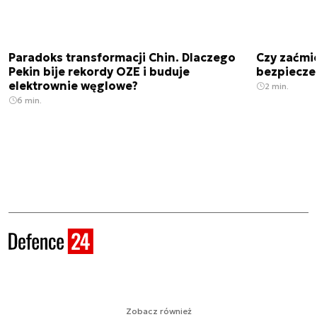
Paradoks transformacji Chin. Dlaczego
Czy zaćmi
Pekin bije rekordy OZE i buduje
bezpiecze
elektrownie węglowe?
2 min.
6 min.
Zobacz również