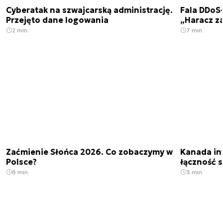
Cyberatak na szwajcarską administrację.
Fala DDoS-
Przejęto dane logowania
„Haracz z
2 min.
7 min.
Zaćmienie Słońca 2026. Co zobaczymy w
Kanada in
Polsce?
łączność s
6 min.
3 min.