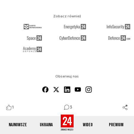
Zobacz również
Obserwuj nas
1
3
O NAS
KONTAKT
REGULAMIN
RSS
COOKIES
Najnowsze
Ukraina
Wideo
Premium