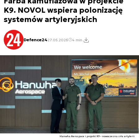
Farba kamuflażowa w projekcie
K9. NOVOL wspiera polonizację
systemów artyleryjskich
Defence24
27.05.2026
4 min.
Hanwha Aerospace i projekt K9 – nowoczesna siła artylerii