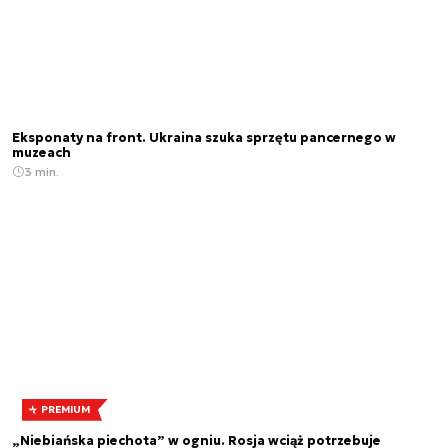
Eksponaty na front. Ukraina szuka sprzętu pancernego w
muzeach
3 min.
PREMIUM
„Niebiańska piechota” w ogniu. Rosja wciąż potrzebuje