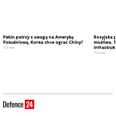
Pekin patrzy z uwagą na Amerykę
Rosyjska p
Południową. Korea chce ograć Chiny?
możliwa. 
infrastruk
3 min.
4 min.