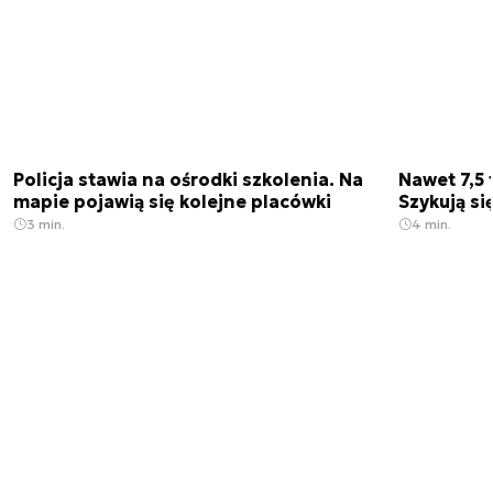
Policja stawia na ośrodki szkolenia. Na
Nawet 7,5 
mapie pojawią się kolejne placówki
Szykują si
3 min.
4 min.