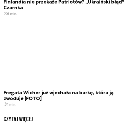
Finlandia nie przekaże Patriotów? „Ukraiński błąd”
Czarnka
6 min.
Fregata Wicher już wjechała na barkę, która ją
zwoduje [FOTO]
1 min.
czytaj więcej