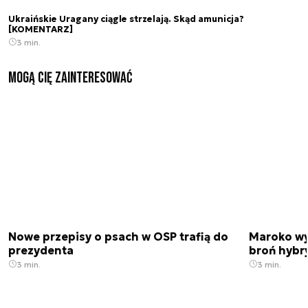
Ukraińskie Uragany ciągle strzelają. Skąd amunicja?
[KOMENTARZ]
3 min.
Mogą Cię zainteresować
Nowe przepisy o psach w OSP trafią do
Maroko wy
prezydenta
broń hybr
3 min.
3 min.