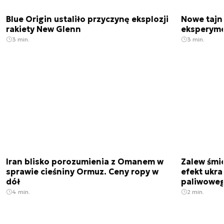
Blue Origin ustaliło przyczynę eksplozji
Nowe tajne
rakiety New Glenn
eksperyme
3 min.
3 min.
Iran blisko porozumienia z Omanem w
Zalew śmie
sprawie cieśniny Ormuz. Ceny ropy w
efekt ukra
dół
paliwowe
4 min.
2 min.