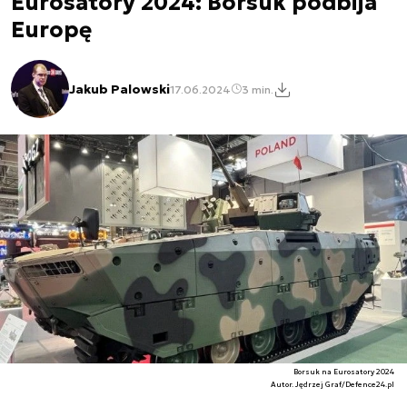
Eurosatory 2024: Borsuk podbija
Europę
Jakub Palowski
17.06.2024
3 min.
Borsuk na Eurosatory 2024
Autor. Jędrzej Graf/Defence24.pl