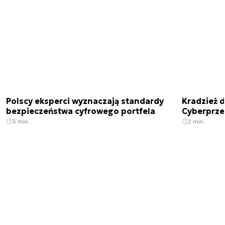
Polscy eksperci wyznaczają standardy
Kradzież 
bezpieczeństwa cyfrowego portfela
Cyberprze
3 min.
2 min.