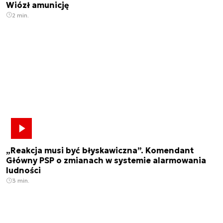
Wiózł amunicję
2 min.
„Reakcja musi być błyskawiczna”. Komendant
Główny PSP o zmianach w systemie alarmowania
ludności
3 min.