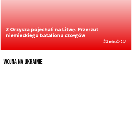
Z Orzysza pojechali na Litwę. Przerzut
niemieckiego batalionu czołgów
2 min.
2
Wojna na Ukrainie