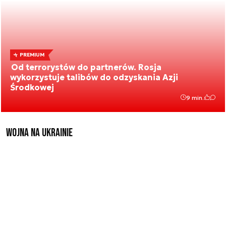
PREMIUM
Od terrorystów do partnerów. Rosja
wykorzystuje talibów do odzyskania Azji
Środkowej
9 min.
Wojna na Ukrainie