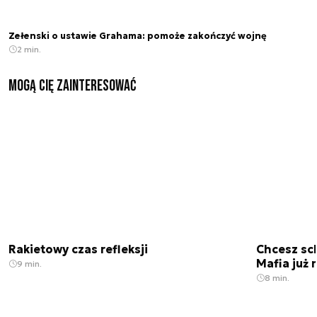
Zełenski o ustawie Grahama: pomoże zakończyć wojnę
2 min.
Mogą Cię zainteresować
Rakietowy czas refleksji
Chcesz sc
Mafia już 
9 min.
8 min.