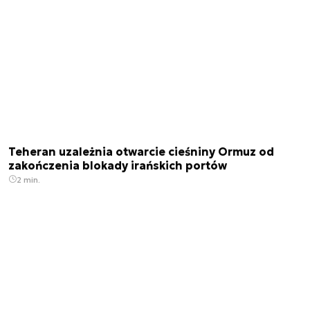
Teheran uzależnia otwarcie cieśniny Ormuz od
zakończenia blokady irańskich portów
2 min.