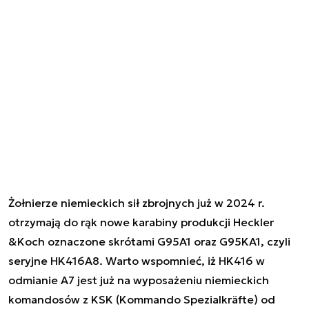
Żołnierze niemieckich sił zbrojnych już w 2024 r.
otrzymają do rąk nowe karabiny produkcji Heckler
&Koch oznaczone skrótami G95A1 oraz G95KA1, czyli
seryjne HK416A8. Warto wspomnieć, iż HK416 w
odmianie A7 jest już na wyposażeniu niemieckich
komandosów z KSK (Kommando Spezialkräfte) od