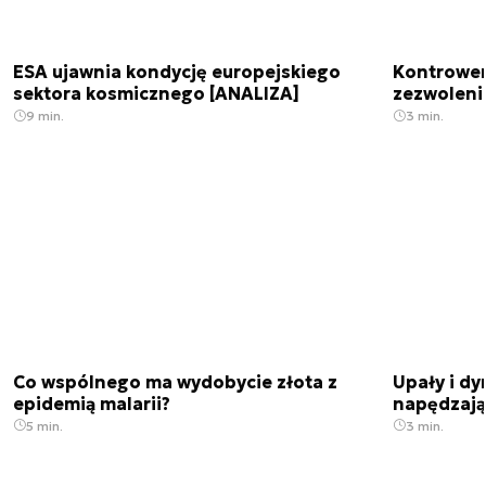
ESA ujawnia kondycję europejskiego
Kontrowers
sektora kosmicznego [ANALIZA]
zezwoleni
9 min.
3 min.
Co wspólnego ma wydobycie złota z
Upały i dy
epidemią malarii?
napędzają
5 min.
3 min.