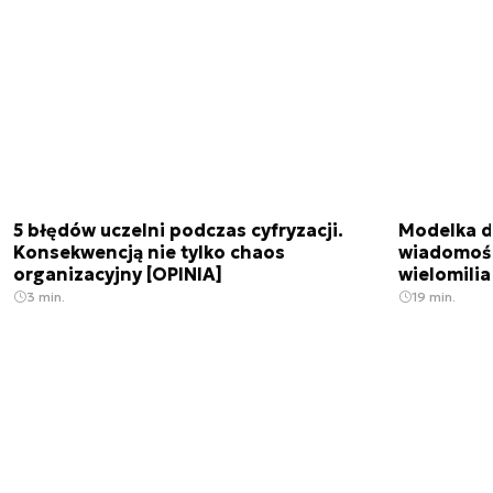
5 błędów uczelni podczas cyfryzacji.
Modelka da
Konsekwencją nie tylko chaos
wiadomośc
organizacyjny [OPINIA]
wielomili
3 min.
19 min.