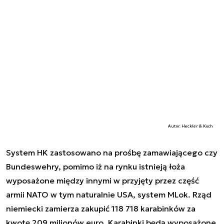
Autor. Heckler & Koch
System HK zastosowano na prośbę zamawiającego czy
Bundeswehry, pomimo iż na rynku istnieją łoża
wyposażone między innymi w przyjęty przez część
armii NATO w tym naturalnie USA, system MLok. Rząd
niemiecki zamierza zakupić 118 718 karabinków za
kwotę 209 milionów euro. Karabinki będą wyposażone