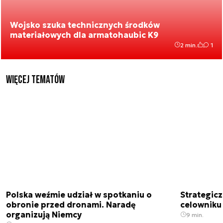
Wojsko szuka technicznych środków
materiałowych dla armatohaubic K9
2 min.
1
Więcej tematów
Polska weźmie udział w spotkaniu o
Strategic
obronie przed dronami. Naradę
celowniku 
organizują Niemcy
9 min.