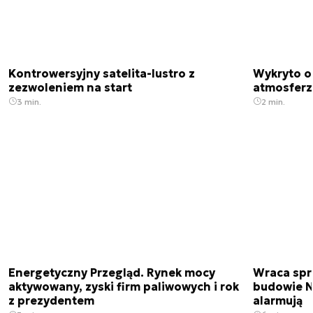
Kontrowersyjny satelita-lustro z
Wykryto o
zezwoleniem na start
atmosfer
3 min.
2 min.
Energetyczny Przegląd. Rynek mocy
Wraca spr
aktywowany, zyski firm paliwowych i rok
budowie N
z prezydentem
alarmują