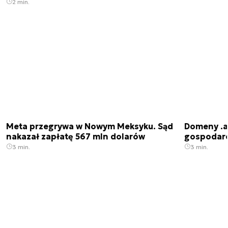
2 min.
Meta przegrywa w Nowym Meksyku. Sąd
Domeny .ai
nakazał zapłatę 567 mln dolarów
gospodarek
3 min.
3 min.