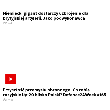
Niemiecki gigant dostarczy uzbrojenie dla
brytyjskiej artylerii. Jako podwykonawca
2 min.
Przyszłość przemysłu obronnego. Co robią
rosyjskie Iły-20 blisko Polski? Defence24Week #165
1 min.