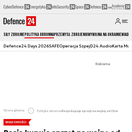
Siły zbrojne
Polityka obronna
Przemysł Zbrojeniowy
Wojna na Ukrainie
Wiado
Defence24 Days 2026
SAFE
Operacja Szpej
D24 Audio
Karta Mu
Reklama
Strona główna
Polityka obronna
Rosja kupuje sprzęt na wojnę od Chin
WIADOMOŚCI