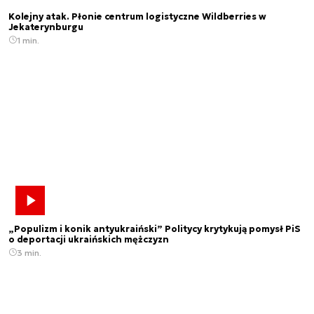
Kolejny atak. Płonie centrum logistyczne Wildberries w
Jekaterynburgu
1 min.
„Populizm i konik antyukraiński” Politycy krytykują pomysł PiS
o deportacji ukraińskich mężczyzn
3 min.