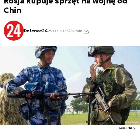
Rosja kupuje sprzęt na wojnę od
Chin
Defence24
25.07.2023
2 min.
Autor. Mil.ru