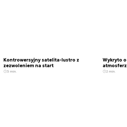
Kontrowersyjny satelita-lustro z
Wykryto o
zezwoleniem na start
atmosfer
3 min.
2 min.