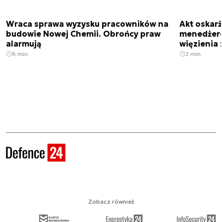
Wraca sprawa wyzysku pracowników na
Akt oskar
budowie Nowej Chemii. Obrońcy praw
menedżero
alarmują
więzienia z
6 min.
2 min.
Zobacz również