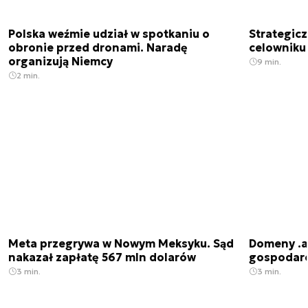
Polska weźmie udział w spotkaniu o
Strategic
obronie przed dronami. Naradę
celowniku 
organizują Niemcy
9 min.
2 min.
Meta przegrywa w Nowym Meksyku. Sąd
Domeny .ai
nakazał zapłatę 567 mln dolarów
gospodarek
3 min.
3 min.