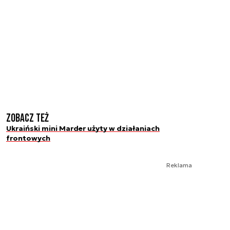
Zobacz też
Ukraiński mini Marder użyty w działaniach
frontowych
Reklama