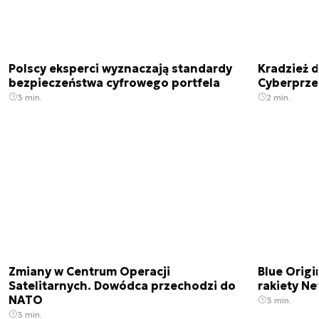
Polscy eksperci wyznaczają standardy
Kradzież 
bezpieczeństwa cyfrowego portfela
Cyberprze
3 min.
2 min.
Zmiany w Centrum Operacji
Blue Origi
Satelitarnych. Dowódca przechodzi do
rakiety N
NATO
3 min.
3 min.