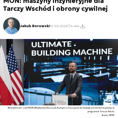
MON: maszyny inżynieryjne dla
Tarczy Wschód i obrony cywilnej
Jakub Borowski
10.03.2025
4 min.
Wicepremier, szef MON Władysław Kosiniak-Kamysz o maszynie do budowy schronień kupionej w
programie Tarcza Polski
Autor. MON