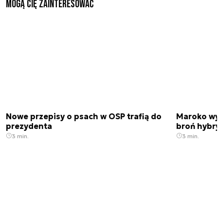
Mogą Cię zainteresować
Nowe przepisy o psach w OSP trafią do
Maroko wy
prezydenta
broń hybr
3 min.
3 min.