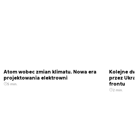
Atom wobec zmian klimatu. Nowa era
Kolejne d
projektowania elektrowni
przez Ukra
frontu
5 min.
2 min.