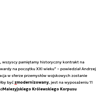
, wszyscy pamiętamy historyczny kontrakt na
wardy na początku XXI wieku” – powiedział Andrzej
lacja w sferze przemysłów wojskowych zostanie
ałby być
zmodernizowany
, jest na wyposażeniu 11
ad
Malezyjskiego Królewskiego Korpusu