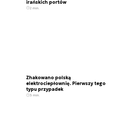
irańskich portów
2 min.
Zhakowano polską
elektrociepłownię. Pierwszy tego
typu przypadek
3 min.