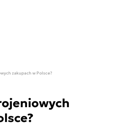
iowych zakupach w Polsce?
rojeniowych
olsce?