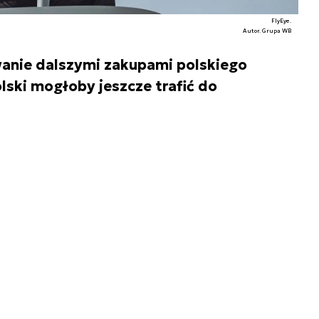
FlyEye.
Autor. Grupa WB
wanie dalszymi zakupami polskiego
lski mogłoby jeszcze trafić do