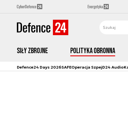
Siły zbrojne
Polityka obronna
Defence24 Days 2026
SAFE
Operacja Szpej
D24 Audio
K