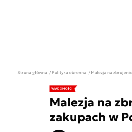
Strona główna
Polityka obronna
Malezja na zbrojen
WIADOMOŚCI
Malezja na zb
zakupach w P