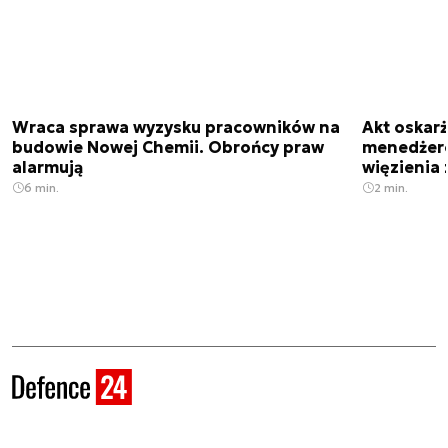
Wraca sprawa wyzysku pracowników na
Akt oskar
budowie Nowej Chemii. Obrońcy praw
menedżero
alarmują
więzienia z
6 min.
2 min.