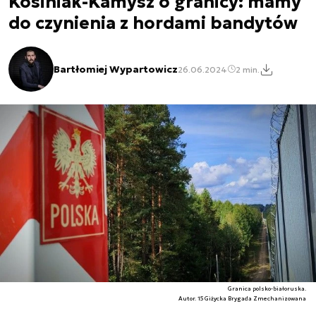
Kosiniak-Kamysz o granicy: mamy
do czynienia z hordami bandytów
Bartłomiej Wypartowicz
26.06.2024
2 min.
Granica polsko-białoruska.
Autor. 15 Giżycka Brygada Zmechanizowana