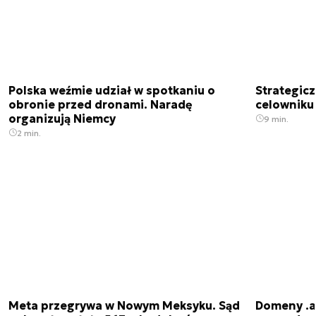
Polska weźmie udział w spotkaniu o
Strategic
obronie przed dronami. Naradę
celowniku 
organizują Niemcy
9 min.
2 min.
Meta przegrywa w Nowym Meksyku. Sąd
Domeny .ai