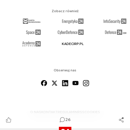
Zobacz również
KADECIRP.PL
Obserwuj nas
O NAS
KONTAKT
REGULAMIN
RSS
COOKIES
26