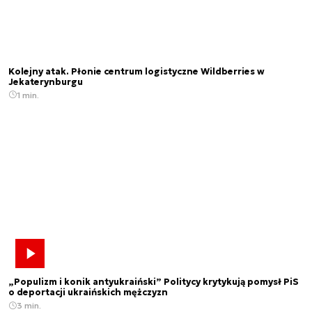
Kolejny atak. Płonie centrum logistyczne Wildberries w
Jekaterynburgu
1 min.
„Populizm i konik antyukraiński” Politycy krytykują pomysł PiS
o deportacji ukraińskich mężczyzn
3 min.