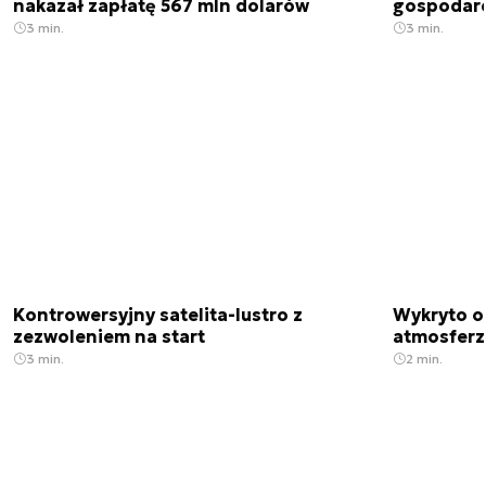
nakazał zapłatę 567 mln dolarów
gospodarek
3 min.
3 min.
Kontrowersyjny satelita-lustro z
Wykryto o
zezwoleniem na start
atmosfer
3 min.
2 min.