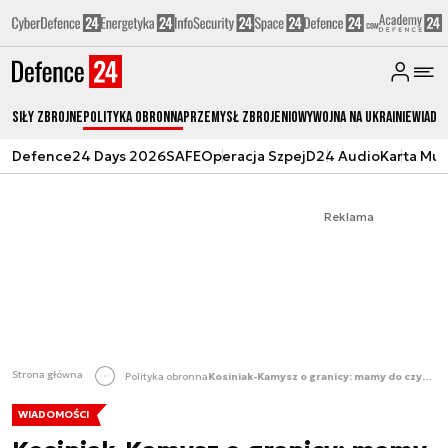
Siły zbrojne
Polityka obronna
Przemysł Zbrojeniowy
Wojna na Ukrainie
Wiado
Defence24 Days 2026
SAFE
Operacja Szpej
D24 Audio
Karta Mu
Reklama
Strona główna
Polityka obronna
Kosiniak-Kamysz o granicy: mamy do czynienia z hordami bandytów
WIADOMOŚCI