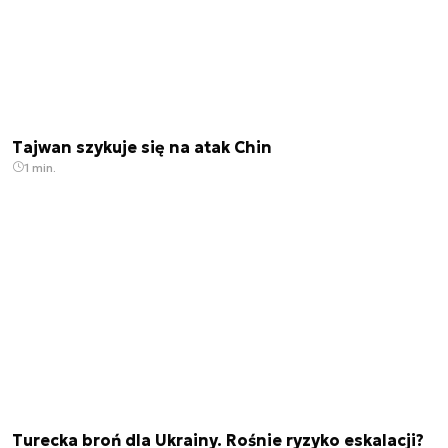
Tajwan szykuje się na atak Chin
1 min.
Turecka broń dla Ukrainy. Rośnie ryzyko eskalacji?