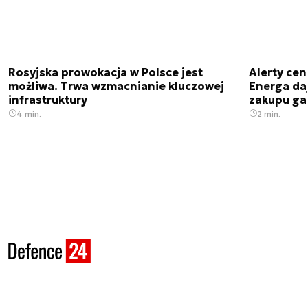
Rosyjska prowokacja w Polsce jest
Alerty cen
możliwa. Trwa wzmacnianie kluczowej
Energa da
infrastruktury
zakupu ga
4 min.
2 min.