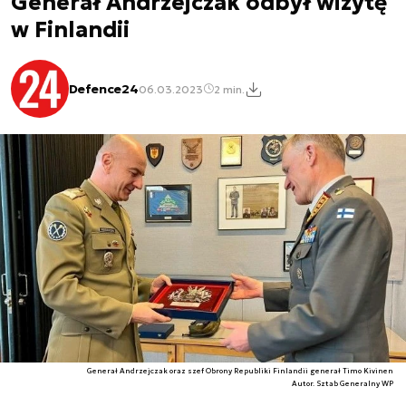
Generał Andrzejczak odbył wizytę
w Finlandii
Defence24
06.03.2023
2 min.
Generał Andrzejczak oraz szef Obrony Republiki Finlandii generał Timo Kivinen
Autor. Sztab Generalny WP