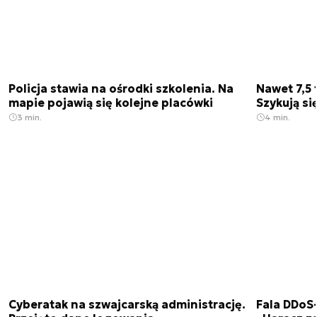
Policja stawia na ośrodki szkolenia. Na
Nawet 7,5 
mapie pojawią się kolejne placówki
Szykują si
3 min.
4 min.
Cyberatak na szwajcarską administrację.
Fala DDoS-