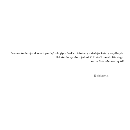
Generał Andrzejczak uczcił pamięć poległych fińskich żołnierzy, składając kwiaty przy Krzyżu
Bohaterów, symbolu jedności i historii narodu fińskiego.
Autor. Sztab Generalny WP
Reklama