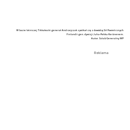
W bazie lotniczej Tikkakoski generał Andrzejczak spotkał się z dowódcą Sił Powietrznych
Finlandii gen. dywizji Juha-Pekka Keränenem.
Autor. Sztab Generalny WP
Reklama