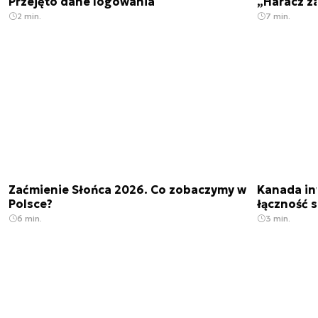
Przejęto dane logowania
„Haracz z
2 min.
7 min.
Zaćmienie Słońca 2026. Co zobaczymy w
Kanada in
Polsce?
łączność s
6 min.
3 min.