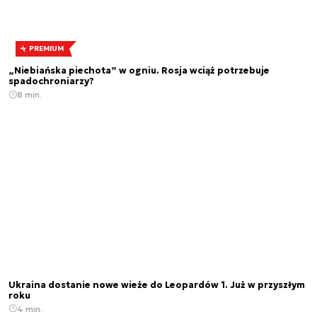
PREMIUM
„Niebiańska piechota” w ogniu. Rosja wciąż potrzebuje
spadochroniarzy?
8 min.
Ukraina dostanie nowe wieże do Leopardów 1. Już w przyszłym
roku
4 min.