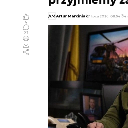
AM
Artur Marciniak
7 lipca 2026, 08:54
4 
4
27