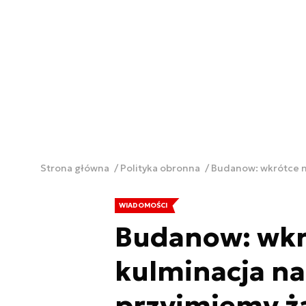
Strona główna
Polityka obronna
Budanow: wkrótce m
WIADOMOŚCI
Budanow: wkr
kulminacja nap
przyjmiemy ż