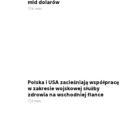
mld dolarów
4 min.
Polska i USA zacieśniają współpracę
w zakresie wojskowej służby
zdrowia na wschodniej flance
2 min.