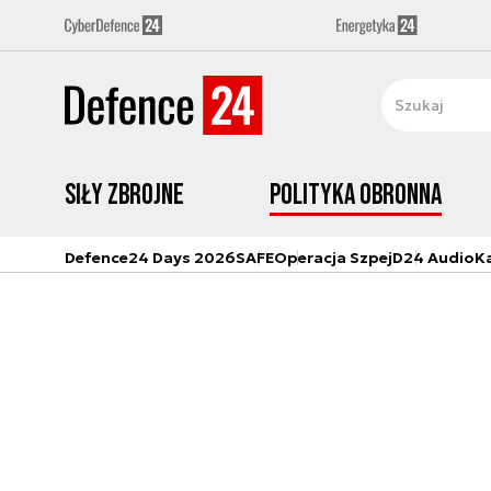
Siły zbrojne
Polityka obronna
Defence24 Days 2026
SAFE
Operacja Szpej
D24 Audio
K