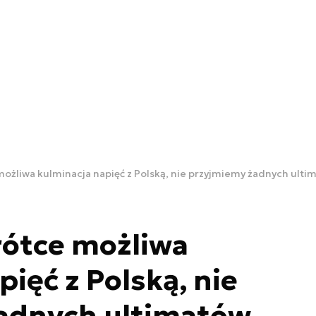
ożliwa kulminacja napięć z Polską, nie przyjmiemy żadnych ulti
ótce możliwa
ięć z Polską, nie
adnych ultimatów