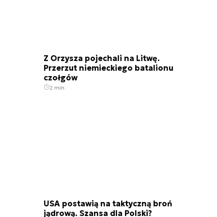
Z Orzysza pojechali na Litwę.
Przerzut niemieckiego batalionu
czołgów
2 min.
USA postawią na taktyczną broń
jądrową. Szansa dla Polski?