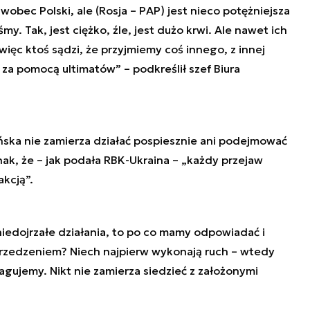
obec Polski, ale (Rosja – PAP) jest nieco potężniejsza
iśmy. Tak, jest ciężko, źle, jest dużo krwi. Ale nawet ich
więc ktoś sądzi, że przyjmiemy coś innego, z innej
 za pomocą ultimatów” – podkreślił szef Biura
ńska nie zamierza działać pospiesznie ani podejmować
ak, że – jak podała RBK-Ukraina – „każdy przejaw
akcją”.
niedojrzałe działania, to po co mamy odpowiadać i
rzedzeniem? Niech najpierw wykonają ruch – wtedy
gujemy. Nikt nie zamierza siedzieć z założonymi