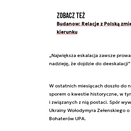
Zobacz też
Budanow: Relacje z Polską zmi
kierunku
„Największa eskalacja zawsze prowad
nadzieję, że dojdzie do deeskalacji
W ostatnich miesiącach doszło do na
sporem o kwestie historyczne, w tym
i związanych z nią postaci. Spór wy
Ukrainy Wołodymyra Zełenskiego o 
Bohaterów UPA.