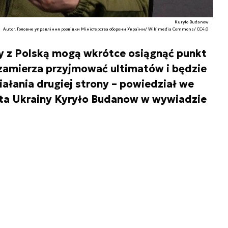
Kuryło Budanow
Autor. Головне управління розвідки Міністерства оборони України/ Wikimedia Commons/ CC4.0
ny z Polską mogą wkrótce osiągnąć punkt
e zamierza przyjmować ultimatów i będzie
ałania drugiej strony – powiedział we
nta Ukrainy Kyryło Budanow w wywiadzie