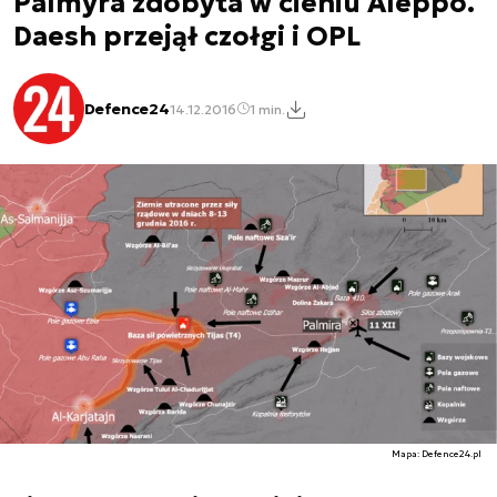
Palmyra zdobyta w cieniu Aleppo.
Daesh przejął czołgi i OPL
Defence24
14.12.2016
1 min.
Mapa: Defence24.pl