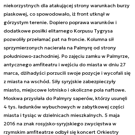
niekorzystnych dla atakującej strony warunkach burzy
piaskowej, co spowodowało, iż front utknął w
górzystym terenie. Dopiero poprawa warunków i
dodatkowe posiłki elitarnego Korpusu Tygrysa
pozwoliły przełamać pat na froncie. Kolumna sił
sprzymierzonych nacierała na Palmyrę od strony
południowo-zachodniej. Po zajęciu zamku w Palmyrze,
antycznego amfiteatru i wejściu do miasta w dniu 27
marca, dżihadyści porzucili swoje pozycje i wycofali się
z miasta na wschód. Siły syryjskie zabezpieczyły
miasto, miejscowe lotnisko i okoliczne pola naftowe.
Moskwa przysłała do Palmyry saperów, którzy usunęli
4 tys. ładunków wybuchowych w zabytkowej części
miasta i tysiąc w dzielnicach mieszkalnych. 5 maja
2016 na znak rosyjsko-syryjskiego zwycięstwa w
rzymskim amfiteatrze odbył się koncert Orkiestry