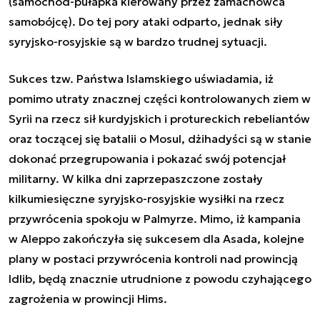
(samochód-pułapka kierowany przez zamachowca
samobójcę). Do tej pory ataki odparto, jednak siły
syryjsko-rosyjskie są w bardzo trudnej sytuacji.
Sukces tzw. Państwa Islamskiego uświadamia, iż
pomimo utraty znacznej części kontrolowanych ziem w
Syrii na rzecz sił kurdyjskich i protureckich rebeliantów
oraz toczącej się batalii o Mosul, dżihadyści są w stanie
dokonać przegrupowania i pokazać swój potencjał
militarny. W kilka dni zaprzepaszczone zostały
kilkumiesięczne syryjsko-rosyjskie wysiłki na rzecz
przywrócenia spokoju w Palmyrze. Mimo, iż kampania
w Aleppo zakończyła się sukcesem dla Asada, kolejne
plany w postaci przywrócenia kontroli nad prowincją
Idlib, będą znacznie utrudnione z powodu czyhającego
zagrożenia w prowincji Hims.