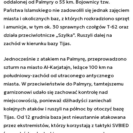
oddalonej od Palmyry o 55 km. Bojownicy tzw.
Państwa Islamskiego nie zadowolili się jednak zajęciem
miasta i okolicznych baz, z których rozkradziono sprzęt
i amunicje, w tym ok. 30 sprawnych czołgów T-62 oraz
działa przeciwlotnicze „Szylka”. Ruszyli dalej na
zachód w kierunku bazy Tijas.
Jednocześnie z atakiem na Palmyrę, przeprowadzono
szturm na miasto Al-Karjatajn, leżące 100 km na
południowy-zachód od utraconego antycznego
miasta. W przeciwieństwie do Palmyry, tamtejszemu
garnizonowi udało się zachować kontrolę nad
miejscowością, ponieważ dżihadyści zaniechali
kolejnych ataków i ruszyli na północ by otoczyć bazę
Tijas. Od 12 grudnia baza jest nieustannie atakowana
przez ekstremistów, którzy korzystają z taktyki SVBIED