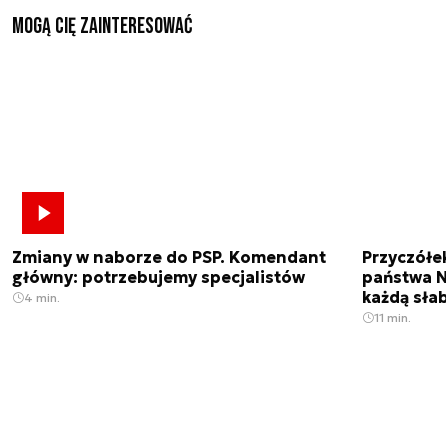
Mogą Cię zainteresować
Zmiany w naborze do PSP. Komendant
Przyczółe
główny: potrzebujemy specjalistów
państwa N
każdą sła
4 min.
11 min.