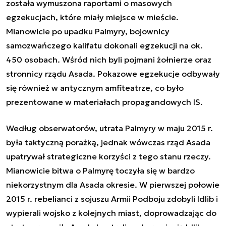
została wymuszona raportami o masowych
egzekucjach, które miały miejsce w mieście.
Mianowicie po upadku Palmyry, bojownicy
samozwańczego kalifatu dokonali egzekucji na ok.
450 osobach. Wśród nich byli pojmani żołnierze oraz
stronnicy rządu Asada. Pokazowe egzekucje odbywały
się również w antycznym amfiteatrze, co było
prezentowane w materiałach propagandowych IS.
Według obserwatorów, utrata Palmyry w maju 2015 r.
była taktyczną porażką, jednak wówczas rząd Asada
upatrywał strategiczne korzyści z tego stanu rzeczy.
Mianowicie bitwa o Palmyrę toczyła się w bardzo
niekorzystnym dla Asada okresie. W pierwszej połowie
2015 r. rebelianci z sojuszu Armii Podboju zdobyli Idlib i
wypierali wojsko z kolejnych miast, doprowadzając do