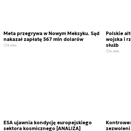
Meta przegrywa w Nowym Meksyku. Sąd
Polskie a
nakazał zapłatę 567 mln dolarów
wojska i r
służb
3 min.
4 min.
ESA ujawnia kondycję europejskiego
Kontrowers
sektora kosmicznego [ANALIZA]
zezwoleni