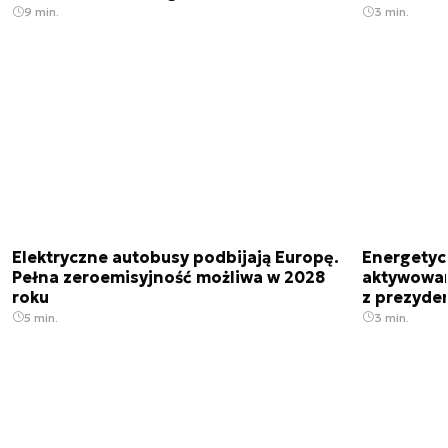
9 min.
3 min.
Elektryczne autobusy podbijają Europę.
Energetyc
Pełna zeroemisyjność możliwa w 2028
aktywowany
roku
z prezyde
5 min.
3 min.