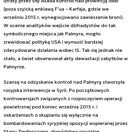
utraty przez siły Asada kontroli nad prowincją Idlib
(poza szyicką enklawą F’ua – Karfaja, gdzie we
wrześniu 2015 r. wynegocjowano zawieszenie broni).
W ocenie analityków wejście dżihadystów do tak
symbolicznego miejsca jak Palmyra, mogło
zrewidować politykę USA i wymusić bardziej
zdecydowane działania wobec IS. Tak się jednak nie
stało, a świat obserwował akty dewastacji zabytków w
Palmyrze.
Szansę na odzyskanie kontroli nad Palmyrą stworzyła
rosyjska interwencja w Syrii. Po początkowych
kontrowersjach związanych z rozpoczęciem operacji
powietrznej pod koniec września 2015 r. i
oskarżeniach o skupianiu się wyłącznie na
bombardowaniach syryjskiej opozycji wspieranej przez
Stany Zjednoczone, dowództwo rosyjskie