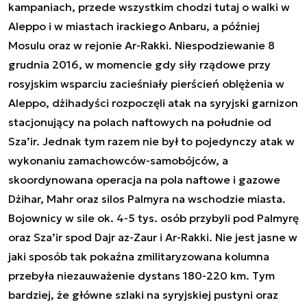
kampaniach, przede wszystkim chodzi tutaj o walki w
Aleppo i w miastach irackiego Anbaru, a później
Mosulu oraz w rejonie Ar-Rakki. Niespodziewanie 8
grudnia 2016, w momencie gdy siły rządowe przy
rosyjskim wsparciu zacieśniały pierścień oblężenia w
Aleppo, dżihadyści rozpoczęli atak na syryjski garnizon
stacjonujący na polach naftowych na południe od
Sza’ir. Jednak tym razem nie był to pojedynczy atak w
wykonaniu zamachowców-samobójców, a
skoordynowana operacja na pola naftowe i gazowe
Dżihar, Mahr oraz silos Palmyra na wschodzie miasta.
Bojownicy w sile ok. 4-5 tys. osób przybyli pod Palmyrę
oraz Sza’ir spod Dajr az-Zaur i Ar-Rakki. Nie jest jasne w
jaki sposób tak pokaźna zmilitaryzowana kolumna
przebyła niezauważenie dystans 180-220 km. Tym
bardziej, że główne szlaki na syryjskiej pustyni oraz